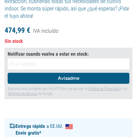
extracción, cubriendo todas tus necesidades de cultivo
indoor. Se monta súper rápido, así que ¿qué esperas? ¡Pide
el tuyo ahora!
474,
99
€
IVA incluído
Sin stock
Notificar cuando vuelva a estar en stock:
Avisadme
Este sitio está protegido por reCAPTCHA y se aplican la
Política de Privacidad
y los
Términos de Servicio
de Google.
Entrega rápida
a EE.UU.
Envío gratis*