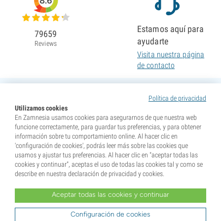
8.6
Estamos aquí para
79659
ayudarte
Reviews
Visita nuestra página
de contacto
Política de privacidad
Utilizamos cookies
En Zamnesia usamos cookies para asegurarnos de que nuestra web
funcione correctamente, para guardar tus preferencias, y para obtener
información sobre tu comportamiento online. Al hacer clic en
'configuración de cookies', podrás leer más sobre las cookies que
usamos y ajustar tus preferencias. Al hacer clic en "aceptar todas las
cookies y continuar", aceptas el uso de todas las cookies tal y como se
describe en nuestra declaración de privacidad y cookies.
Aceptar todas las cookies y continuar
* Nuestras semillas se venden como suvenires. La germinación de semillas es ilegal en muchos
países. Infórmate antes de efectuar tu compra. Al realizar tu pedido indicas que eres mayor de edad en
tu lugar de residencia y que conoces las normativas locales. También eximes de toda responsabilidad a
Configuración de cookies
Zamnesia si actúas al margen de ellas.