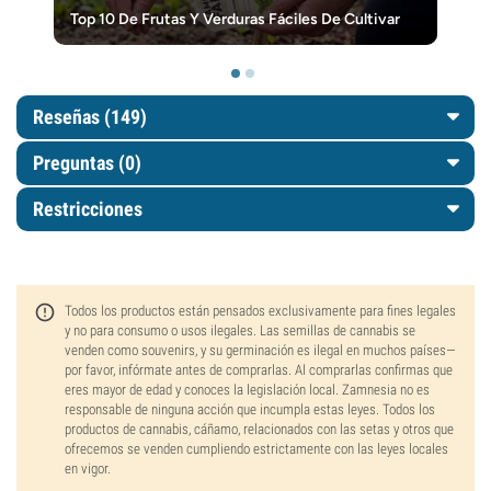
Top 10 De Frutas Y Verduras Fáciles De Cultivar
Reseñas (149)
Preguntas
(0)
Restricciones
Todos los productos están pensados exclusivamente para fines legales
y no para consumo o usos ilegales. Las semillas de cannabis se
venden como souvenirs, y su germinación es ilegal en muchos países—
por favor, infórmate antes de comprarlas. Al comprarlas confirmas que
eres mayor de edad y conoces la legislación local. Zamnesia no es
responsable de ninguna acción que incumpla estas leyes. Todos los
productos de cannabis, cáñamo, relacionados con las setas y otros que
ofrecemos se venden cumpliendo estrictamente con las leyes locales
en vigor.