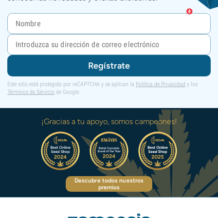
Regístrate
Este sitio está protegido por reCAPTCHA y se aplican la
Política de Privacidad
y los
Términos de Servicio
de Google.
¡Gracias a tu apoyo, somos campeones!
Descubre todos nuestros
premios