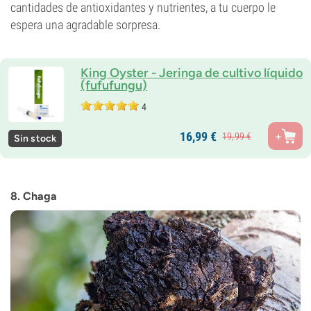
cantidades de antioxidantes y nutrientes, a tu cuerpo le
espera una agradable sorpresa.
King Oyster - Jeringa de cultivo líquido
(fufufungu)
4
16,
99
€
19,
99
€
Sin stock
8. Chaga