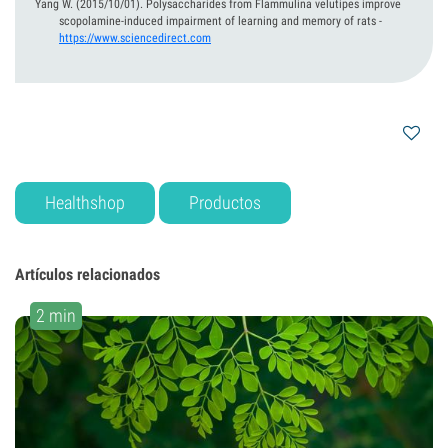
Yang W.
(2015/10/01).
Polysaccharides from Flammulina velutipes improve
scopolamine-induced impairment of learning and memory of rats
-
https://www.sciencedirect.com
Healthshop
Productos
Artículos relacionados
2 min