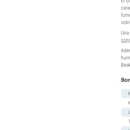
El d
cara
fume
vidr
Una 
cong
Adem
humo
Beak
Bon
T