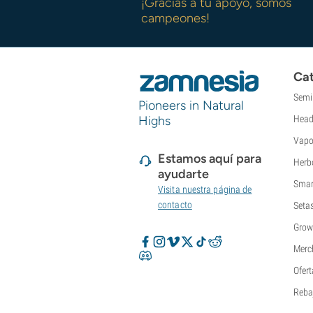
¡Gracias a tu apoyo, somos
campeones!
Cat
Semi
Pioneers in Natural
Highs
Head
Vapo
Estamos aquí para
Herb
ayudarte
Smar
Visita nuestra página de
contacto
Seta
Grow
Merc
Ofert
Reba