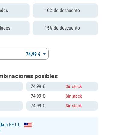
ades
10% de descuento
dades
15% de descuento
74,
99
€
mbinaciones posibles:
74,
99
€
Sin stock
74,
99
€
Sin stock
74,
99
€
Sin stock
ida
a EE.UU.
*