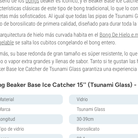
iseño de los
bongs
beaker es icónico, y el Beaker Base Ice Catch
cterísticas clásicas de este tipo de bong tradicional, lo que lo co
tas más sofisticados. Al igual que todas las pipas de Tsunami G
io de borosilicato de primera calidad, diseñado para durar toda la 
arquitectura de hielo más curvada habita en el
Bong De Hielo e.m
elable
se salta los cubitos congelando el bong entero.
ás, su base redonda de gran tamaño es súper resistente, lo que 
 o vapor extra grandes y llenas de sabor. Tanto si te gustan las
er Base Ice Catcher de Tsunami Glass garantiza una experiencia 
g Beaker Base Ice Catcher 15'' (Tsunami Glass) -
Material
Vidrio
Marca
Tsunami Glass
Longitud
30-39cm
ipo de vidrio
Borosilicato