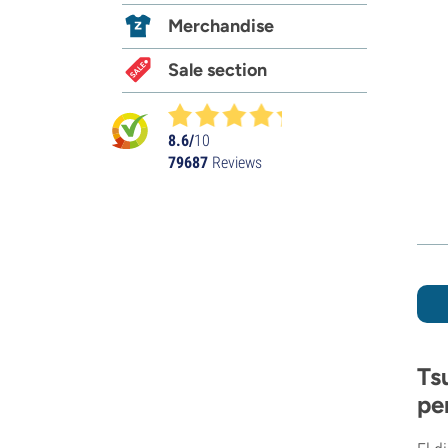
Merchandise
Sale section
8.6/
10
79687
Reviews
Ts
pe