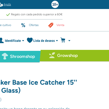
Ayuda
Regalo con cada pedido superior a 60€
e cultivo
Ofertas
Venta
Identifícate
Lista de deseos
Growshop
Shroomshop
ker Base Ice Catcher 15''
 Glass)
0
)