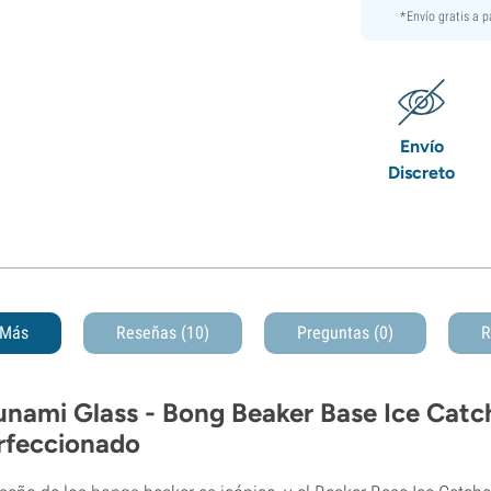
*Envío gratis a 
Envío
Discreto
Más
Reseñas (10)
Preguntas
(0)
R
unami Glass - Bong Beaker Base Ice Catch
rfeccionado