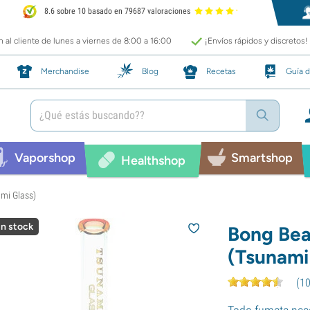
8.6 sobre 10 basado en 79687 valoraciones
 al cliente de lunes a viernes de 8:00 a 16:00
¡Envíos rápidos y discretos!
Merchandise
Blog
Recetas
Guía d
Vaporshop
Smartshop
Healthshop
ami Glass)
in stock
Bong Bea
(Tsunami
(
1