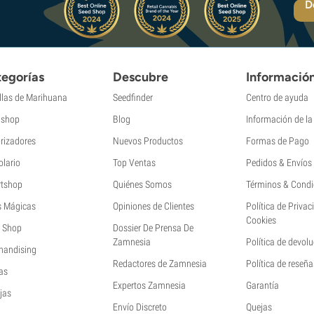
D
egorías
Descubre
Informació
llas de Marihuana
Seedfinder
Centro de ayuda
shop
Blog
Información de l
rizadores
Nuevos Productos
Formas de Pago
olario
Top Ventas
Pedidos & Envíos
tshop
Quiénes Somos
Términos & Condi
s Mágicas
Opiniones de Clientes
Política de Privac
Cookies
 Shop
Dossier De Prensa De
Zamnesia
Política de devol
handising
Redactores de Zamnesia
Política de reseña
as
Expertos Zamnesia
Garantía
jas
Envío Discreto
Quejas