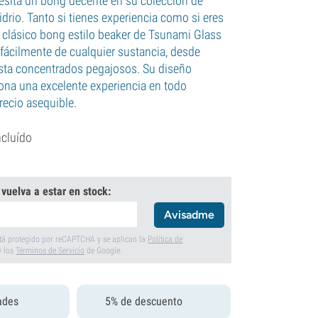
sita un bong decente en su colección de
idrio. Tanto si tienes experiencia como si eres
e clásico bong estilo beaker de Tsunami Glass
 fácilmente de cualquier sustancia, desde
sta concentrados pegajosos. Su diseño
ona una excelente experiencia en todo
ecio asequible.
ncluído
 vuelva a estar en stock:
Avisadme
está protegido por reCAPTCHA y se aplican la
Política de
y los
Términos de Servicio
de Google.
ades
5% de descuento