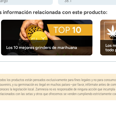
Largo
38.1
 información relacionada con este producto:
Los m
Los 10 mejores grinders de marihuana
todo 
odos los productos están pensados exclusivamente para fines legales y no para consumo
ouvenirs, y su germinación es ilegal en muchos países—por favor, infórmate antes de co
onoces la legislación local. Zamnesia no es responsable de ninguna acción que incumpla 
elacionados con las setas y otros que ofrecemos se venden cumpliendo estrictamente con 