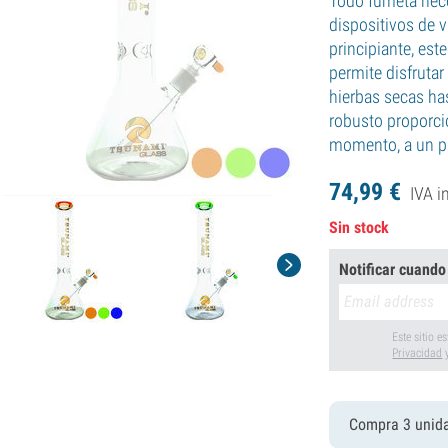
Todo fumeta nece
dispositivos de v
principiante, est
permite disfrutar
hierbas secas ha
robusto proporci
momento, a un pr
74,
99
€
IVA i
Sin stock
Notificar cuando
Este sitio 
Privacidad
Compra 3 unid