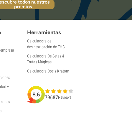
escubre todos nuestros
premios
n
Herramientas
Calculadora de
desintoxicación de THC
a empresa
Calculadora De Setas &
Trufas Mágicas
Calculadora Dosis Kratom
ciones
idad y
8.6
79687
Reviews
uciones
s