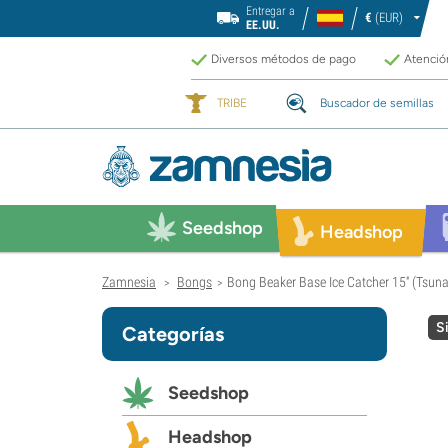
Entregar a
€
(EUR)
EE.UU.
Diversos métodos de pago
Atención
TRIBE
Buscador de semillas
Seedshop
Headshop
Zamnesia
Bongs
Bong Beaker Base Ice Catcher 15'' (Tsun
>
>
S
Categorías
Seedshop
Headshop