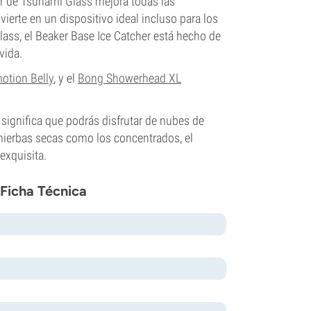
er de Tsunami Glass mejora todas las
nvierte en un dispositivo ideal incluso para los
lass, el Beaker Base Ice Catcher está hecho de
vida.
otion Belly
, y el
Bong Showerhead XL
significa que podrás disfrutar de nubes de
 hierbas secas como los concentrados, el
exquisita.
 Ficha Técnica