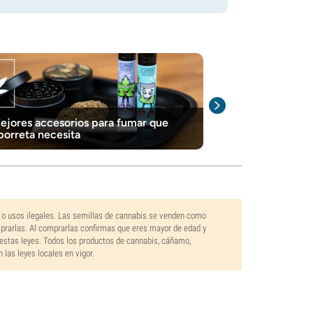
ejores accesorios para fumar que
Los 10 Mejores
porreta necesita
 o usos ilegales. Las semillas de cannabis se venden como
mprarlas. Al comprarlas confirmas que eres mayor de edad y
estas leyes. Todos los productos de cannabis, cáñamo,
las leyes locales en vigor.