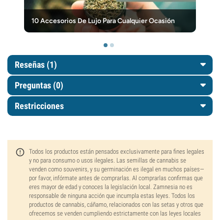
10 Accesorios De Lujo Para Cualquier Ocasión
Reseñas (1)
Preguntas
(0)
Restricciones
Todos los productos están pensados exclusivamente para fines legales
y no para consumo o usos ilegales. Las semillas de cannabis se
venden como souvenirs, y su germinación es ilegal en muchos países—
por favor, infórmate antes de comprarlas. Al comprarlas confirmas que
eres mayor de edad y conoces la legislación local. Zamnesia no es
responsable de ninguna acción que incumpla estas leyes. Todos los
productos de cannabis, cáñamo, relacionados con las setas y otros que
ofrecemos se venden cumpliendo estrictamente con las leyes locales