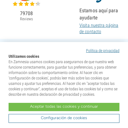
Estamos aquí para
79708
ayudarte
Reviews
Visita nuestra página
de contacto
Política de privacidad
Utilizamos cookies
En Zamnesia usamos cookies para asegurarnos de que nuestra web
funcione correctamente, para guardar tus preferencias, y para obtener
información sobre tu comportamiento online. Al hacer clic en
'configuración de cookies', podrás leer más sobre las cookies que
usamos y ajustar tus preferencias. Al hacer clic en "aceptar todas las
cookies y continuar", aceptas el uso de todas las cookies tal y como se
describe en nuestra declaración de privacidad y cookies.
Aceptar todas las cookies y continuar
* Nuestras semillas se venden como suvenires. La germinación de semillas es ilegal en muchos
países. Infórmate antes de efectuar tu compra. Al realizar tu pedido indicas que eres mayor de edad en
tu lugar de residencia y que conoces las normativas locales. También eximes de toda responsabilidad a
Configuración de cookies
Zamnesia si actúas al margen de ellas.