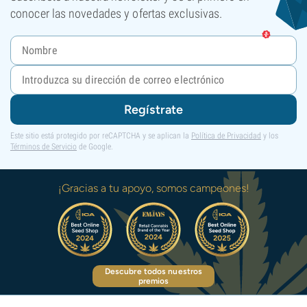
conocer las novedades y ofertas exclusivas.
Regístrate
Este sitio está protegido por reCAPTCHA y se aplican la
Política de Privacidad
y los
Términos de Servicio
de Google.
¡Gracias a tu apoyo, somos campeones!
Descubre todos nuestros
premios