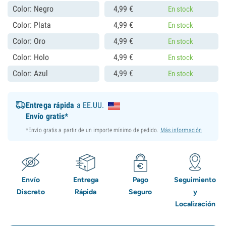
Color: Negro
4,
99
€
En stock
Color: Plata
4,
99
€
En stock
Color: Oro
4,
99
€
En stock
Color: Holo
4,
99
€
En stock
Color: Azul
4,
99
€
En stock
Entrega rápida
a EE.UU.
Envío gratis*
*Envío gratis a partir de un importe mínimo de pedido.
Más información
Envío
Entrega
Pago
Seguimiento
Discreto
Rápida
Seguro
y
Localización