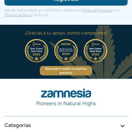
Este sitio está protegido por reCAPTCHA y se aplican la
Política de Privacidad
y los
Términos de Servicio
de Google.
¡Gracias a tu apoyo, somos campeones!
Descubre todos nuestros
premios
Pioneers in Natural Highs
Categorías