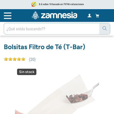
8.6 sobre 10 basado en 79746 valoraciones
Bolsitas Filtro de Té (T-Bar)
(
20
)
Sin stock