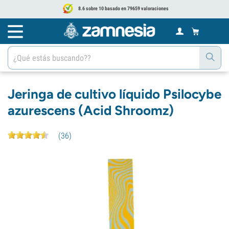
8.6 sobre 10 basado en 79659 valoraciones
Jeringa de cultivo líquido Psilocybe
azurescens (Acid Shroomz)
(
36
)