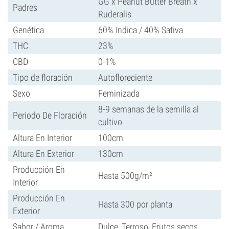
GG x Peanut Butter Breath x
Padres
Ruderalis
Genética
60% Indica / 40% Sativa
THC
23%
CBD
0-1%
Tipo de floración
Autofloreciente
Sexo
Feminizada
8-9 semanas de la semilla al
Periodo De Floración
cultivo
Altura En Interior
100cm
Altura En Exterior
130cm
Producción En
Hasta 500g/m²
Interior
Producción En
Hasta 300 por planta
Exterior
Sabor / Aroma
Dulce, Terroso, Frutos secos