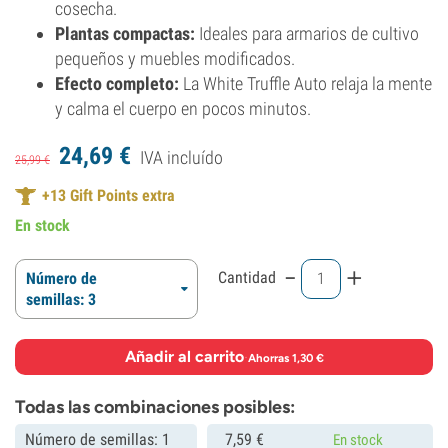
cosecha.
Plantas compactas:
Ideales para armarios de cultivo
pequeños y muebles modificados.
Efecto completo:
La White Truffle Auto relaja la mente
y calma el cuerpo en pocos minutos.
24,
69
€
IVA incluído
25,
99
€
+
13
Gift Points extra
En stock
-
+
Cantidad
Número de
semillas: 3
Añadir al carrito
·
Ahorras 1,30 €
Todas las combinaciones posibles:
Número de semillas: 1
7,
59
€
En stock