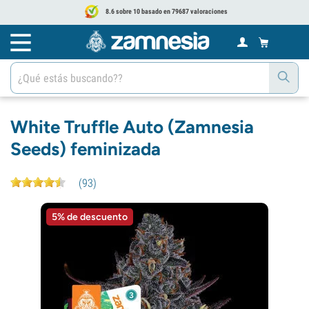
8.6 sobre 10 basado en 79687 valoraciones
White Truffle Auto (Zamnesia
Seeds) feminizada
(
93
)
5% de descuento