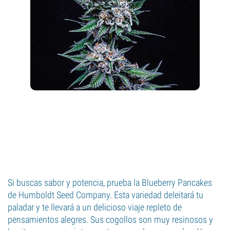
Si buscas sabor y potencia, prueba la Blueberry Pancakes
de Humboldt Seed Company. Esta variedad deleitará tu
paladar y te llevará a un delicioso viaje repleto de
pensamientos alegres. Sus cogollos son muy resinosos y