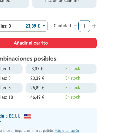
dades
15% de descuento
-
+
Cantidad
las: 3
23,
39
€
mbinaciones posibles:
las: 1
8,
07
€
En stock
las: 3
23,
39
€
En stock
las: 5
25,
89
€
En stock
las: 10
46,
49
€
En stock
ida
a EE.UU.
*
partir de un importe mínimo de pedido.
Más información