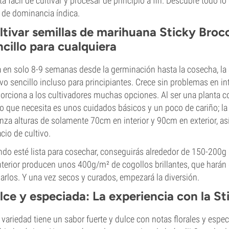
ta fácil de cultivar y procesar de principio a fin. Descubre todo 
de dominancia índica.
ltivar semillas de marihuana Sticky Broc
ncillo para cualquiera
a en solo 8-9 semanas desde la germinación hasta la cosecha, la 
ivo sencillo incluso para principiantes. Crece sin problemas en int
orciona a los cultivadores muchas opciones. Al ser una planta c
o que necesita es unos cuidados básicos y un poco de cariño; la S
nza alturas de solamente 70cm en interior y 90cm en exterior, as
cio de cultivo.
do esté lista para cosechar, conseguirás alrededor de 150-200g po
nterior producen unos 400g/m² de cogollos brillantes, que harán 
arlos. Y una vez secos y curados, empezará la diversión.
lce y especiada: La experiencia con la St
 variedad tiene un sabor fuerte y dulce con notas florales y espe