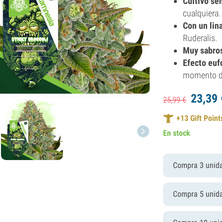
Cultivo sen
cualquiera.
Con un lina
Ruderalis.
Muy sabro
Efecto eufó
momento de
23,
39
25,
99
€
+
13
Gift Point
En stock
Compra 3 unid
Compra 5 unid