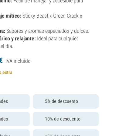
cillo:
Fácil de manejar y accesible para
je mítico:
Sticky Beast x Green Crack x
sa:
Sabores y aromas especiados y dulces.
rico y relajante:
Ideal para cualquier
l día.
€
IVA incluído
s extra
ades
5% de descuento
ades
10% de descuento