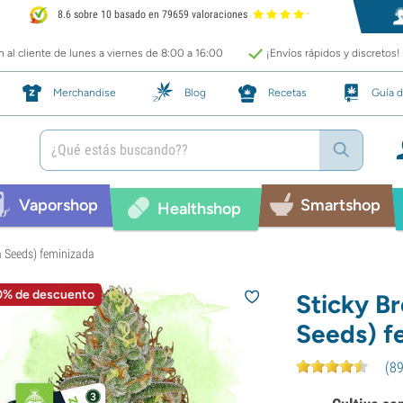
8.6 sobre 10 basado en 79659 valoraciones
 al cliente de lunes a viernes de 8:00 a 16:00
¡Envíos rápidos y discretos!
Merchandise
Blog
Recetas
Guía d
Vaporshop
Smartshop
Healthshop
a Seeds) feminizada
0% de descuento
Sticky B
Seeds) f
(
8