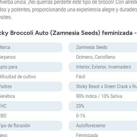
hierba única. ¡No querrás perderte este tipo de brócoli! Con alr
dos y potentes, proporcionando una experiencia alegre y durader
sites.
cky Broccoli Auto (Zamnesia Seeds) feminizada -
Marca
Zamnesia Seeds
Terpenos
Ocimeno, Cariofileno
Apta para
Interior, Exterior, Invernadero
ificultad de cultivo
Fácil
Padres
Sticky Beast x Green Crack x Ru
Genética
90% Indica / 10% Sativa
THC
20%
CBD
0-1%
Tipo de floración
Autofloreciente
Sexo
Feminizada