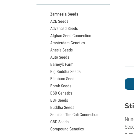
Variedades White Widow
Semillas de Northern Lights
Zamnesia Seeds
Semillas de Granddaddy Purple
ACE Seeds
Semillas de OG Kush
Advanced Seeds
Semillas de Blue Dream
Afghan Seed Connection
Semillas de Lemon Haze
Amsterdam Genetics
Semillas de Bruce Banner
Anesia Seeds
Semillas de Gelato
Auto Seeds
Semillas de Sour Diesel
Barney's Farm
Semillas de Jack Herer
Big Buddha Seeds
Semillas de Girl Scout Cookies
Blimburn Seeds
Semillas de Wedding Cake
Bomb Seeds
Semillas de Zkittlez
BSB Genetics
Semillas de Pineapple Express
BSF Seeds
Semillas de Chemdawg
St
Buddha Seeds
Semillas de Hindu Kush
Semillas The Cali Connection
Semillas de Mimosa
Nunc
CBD Seeds
See
Compound Genetics