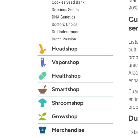
plan
Cookies Seed Bank
90% 
Delicious Seeds
DNA Genetics
Cu
Doctor's Choice
se
Dr. Underground
Dutch Passion
List
Elite Seeds
Headshop
cult
Eva Seeds
prop
Exotic Seed
Vaporshop
únic
Expert Seeds
Alca
Healthshop
FastBuds
espa
Female Seeds
Smartshop
Cuan
French Touch Seeds
Garden of Green
en i
Shroomshop
GeneSeeds
prob
Genehtik Seeds
Growshop
Du
G13 Labs
Grass-O-Matic
Merchandise
Esta
Greenhouse Seeds