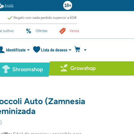
Ayuda
Regalo con cada pedido superior a 60€
e cultivo
Ofertas
Venta
Identifícate
Lista de deseos
Growshop
Shroomshop
roccoli Auto (Zamnesia
eminizada
9
)