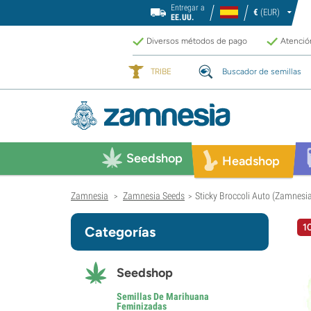
Entregar a
€
(EUR)
EE.UU.
Diversos métodos de pago
Atención
TRIBE
Buscador de semillas
Seedshop
Headshop
Zamnesia
Zamnesia Seeds
Sticky Broccoli Auto (Zamnesi
>
>
1
Categorías
Seedshop
Semillas De Marihuana
Feminizadas