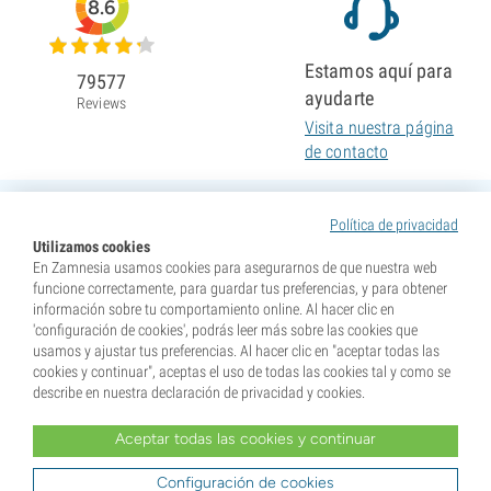
8.6
Estamos aquí para
79577
ayudarte
Reviews
Visita nuestra página
de contacto
Política de privacidad
Utilizamos cookies
En Zamnesia usamos cookies para asegurarnos de que nuestra web
funcione correctamente, para guardar tus preferencias, y para obtener
información sobre tu comportamiento online. Al hacer clic en
'configuración de cookies', podrás leer más sobre las cookies que
usamos y ajustar tus preferencias. Al hacer clic en "aceptar todas las
cookies y continuar", aceptas el uso de todas las cookies tal y como se
describe en nuestra declaración de privacidad y cookies.
Aceptar todas las cookies y continuar
* Nuestras semillas se venden como suvenires. La germinación de semillas es ilegal en muchos
países. Infórmate antes de efectuar tu compra. Al realizar tu pedido indicas que eres mayor de edad en
tu lugar de residencia y que conoces las normativas locales. También eximes de toda responsabilidad a
Configuración de cookies
Zamnesia si actúas al margen de ellas.