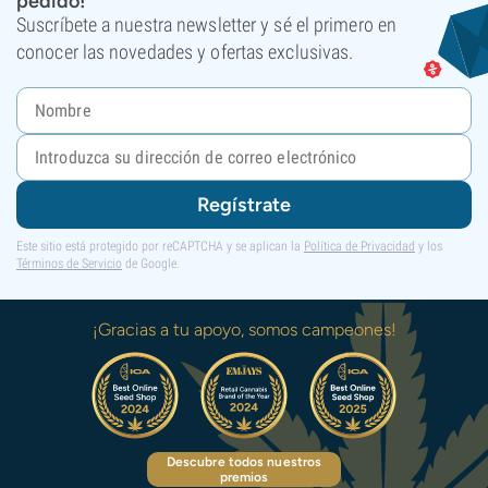
pedido!
Suscríbete a nuestra newsletter y sé el primero en
conocer las novedades y ofertas exclusivas.
Regístrate
Este sitio está protegido por reCAPTCHA y se aplican la
Política de Privacidad
y los
Términos de Servicio
de Google.
¡Gracias a tu apoyo, somos campeones!
Descubre todos nuestros
premios