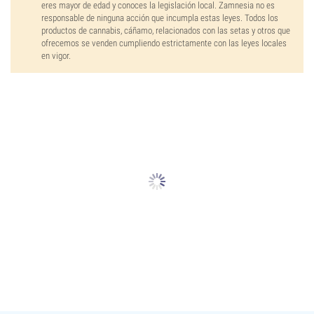
eres mayor de edad y conoces la legislación local. Zamnesia no es
responsable de ninguna acción que incumpla estas leyes. Todos los
productos de cannabis, cáñamo, relacionados con las setas y otros que
ofrecemos se venden cumpliendo estrictamente con las leyes locales
en vigor.