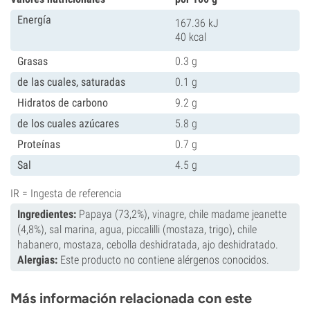
Energía
167.36 kJ
40 kcal
Grasas
0.3 g
de las cuales, saturadas
0.1 g
Hidratos de carbono
9.2 g
de los cuales azúcares
5.8 g
Proteínas
0.7 g
Sal
4.5 g
IR = Ingesta de referencia
Ingredientes:
Papaya (73,2%), vinagre, chile madame jeanette
(4,8%), sal marina, agua, piccalilli (mostaza, trigo), chile
habanero, mostaza, cebolla deshidratada, ajo deshidratado.
Alergias:
Este producto no contiene alérgenos conocidos.
Más información relacionada con este