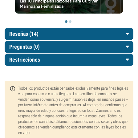
Las 10 Principales Razones Para Cultivar
Marihuana Feminizada
Reseñas (14)
Preguntas
(0)
Restricciones
Todos los productos están pensados exclusivamente para fines legales
y no para consumo o usos ilegales. Las semillas de cannabis se
venden como souvenirs, y su germinación es ilegal en muchos países—
por favor, infórmate antes de comprarlas. Al comprarlas confirmas que
eres mayor de edad y conoces la legislación local. Zamnesia no es
responsable de ninguna acción que incumpla estas leyes. Todos los
productos de cannabis, cáñamo, relacionados con las setas y otros que
ofrecemos se venden cumpliendo estrictamente con las leyes locales
en vigor.