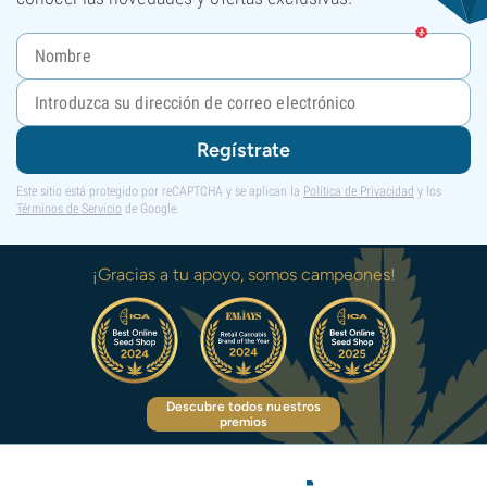
Regístrate
Este sitio está protegido por reCAPTCHA y se aplican la
Política de Privacidad
y los
Términos de Servicio
de Google.
¡Gracias a tu apoyo, somos campeones!
Descubre todos nuestros
premios