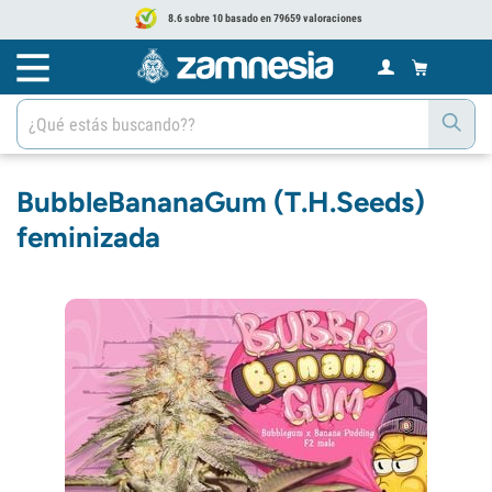
8.6 sobre 10 basado en 79659 valoraciones
BubbleBananaGum (T.H.Seeds)
feminizada