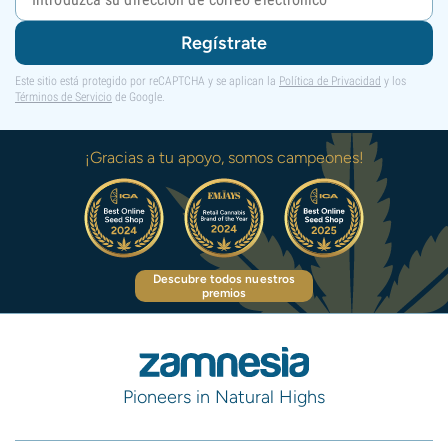
Regístrate
Este sitio está protegido por reCAPTCHA y se aplican la
Política de Privacidad
y los
Términos de Servicio
de Google.
¡Gracias a tu apoyo, somos campeones!
Descubre todos nuestros
premios
Pioneers in Natural Highs