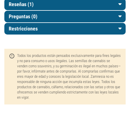
Reseñas (1)
Preguntas
(0)
Restricciones
Todos los productos están pensados exclusivamente para fines legales
y no para consumo o usos ilegales. Las semillas de cannabis se
venden como souvenirs, y su germinación es ilegal en muchos países—
por favor, infórmate antes de comprarlas. Al comprarlas confirmas que
eres mayor de edad y conoces la legislación local. Zamnesia no es
responsable de ninguna acción que incumpla estas leyes. Todos los
productos de cannabis, cáñamo, relacionados con las setas y otros que
ofrecemos se venden cumpliendo estrictamente con las leyes locales
en vigor.