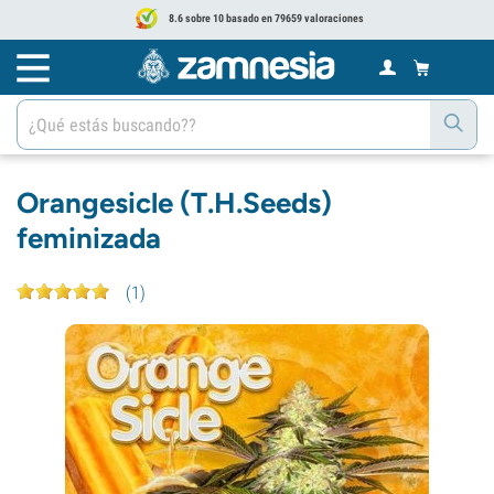
8.6 sobre 10 basado en 79659 valoraciones
Orangesicle (T.H.Seeds)
feminizada
(
1
)