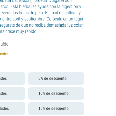
cebada Cat Grass (Hordeum vulgare) son
gatos. Esta hierba les ayuda con la digestión y
venir las bolas de pelo. Es fácil de cultivar y
 entre abril y septiembre. Colócala en un lugar
segúrate de que no reciba demasiada luz solar
anta crece muy rápido!
luído
 extra
ades
5% de descuento
ades
10% de descuento
dades
15% de descuento