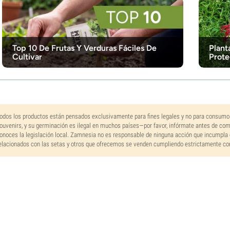
Top 10 De Frutas Y Verduras Fáciles De
Plant
Cultivar
Prote
odos los productos están pensados exclusivamente para fines legales y no para consumo
ouvenirs, y su germinación es ilegal en muchos países—por favor, infórmate antes de co
onoces la legislación local. Zamnesia no es responsable de ninguna acción que incumpla 
elacionados con las setas y otros que ofrecemos se venden cumpliendo estrictamente con 