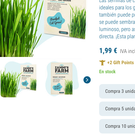
Las semillas de 
ideales para los 
también puede pre
se puede sembrar
luminoso, pero a
directa. ¡Esta pl
1,
99
€
IVA inc
+
2
Gift Points
En stock
Compra 3 unid
Compra 5 unid
Compra 10 uni