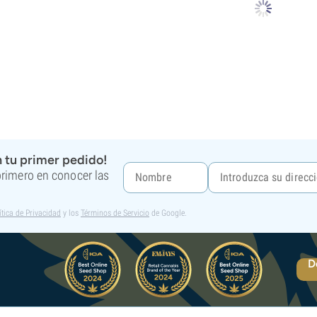
 tu primer pedido!
 primero en conocer las
ítica de Privacidad
y los
Términos de Servicio
de Google.
D