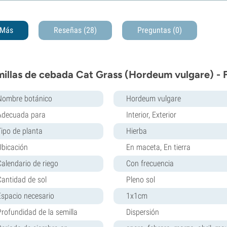
Más
Reseñas (28)
Preguntas
(0)
illas de cebada Cat Grass (Hordeum vulgare) - 
Nombre botánico
Hordeum vulgare
Adecuada para
Interior, Exterior
Tipo de planta
Hierba
Ubicación
En maceta, En tierra
Calendario de riego
Con frecuencia
Cantidad de sol
Pleno sol
Espacio necesario
1x1cm
Profundidad de la semilla
Dispersión