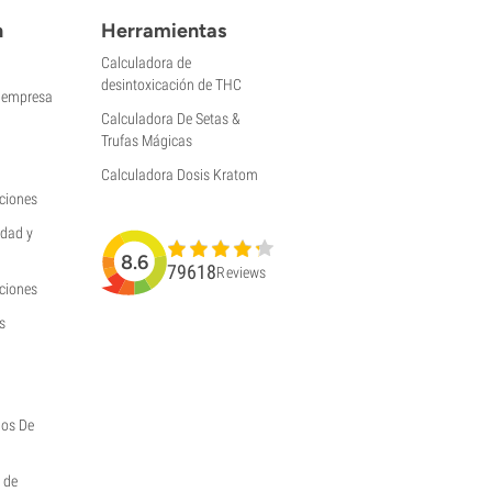
n
Herramientas
Calculadora de
desintoxicación de THC
a empresa
Calculadora De Setas &
Trufas Mágicas
Calculadora Dosis Kratom
ciones
idad y
8.6
79618
Reviews
uciones
s
hos De
y de