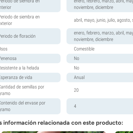
Periodo de siembra en
enero, febrero, marzo, abril, may
nterior
noviembre, diciembre
Periodo de siembra en
abril, mayo, junio, julio, agosto
xterior
enero, febrero, marzo, abril, may
Periodo de floración
noviembre, diciembre
Usos
Comestible
Venenosa
No
Resistente a la helada
No
Esperanza de vida
Anual
Cantidad de semillas por
20
gramo
Contenido del envase por
4
gramo
 información relacionada con este producto: