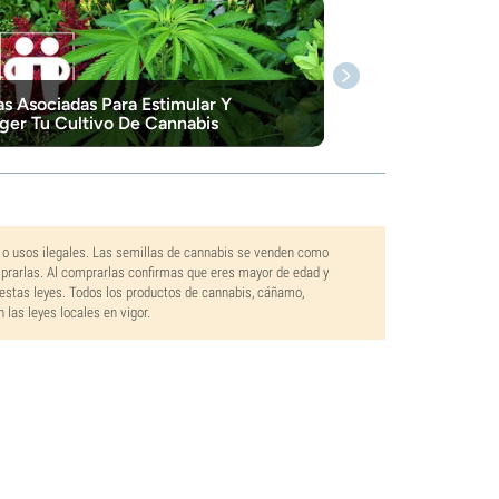
as Asociadas Para Estimular Y
ger Tu Cultivo De Cannabis
 o usos ilegales. Las semillas de cannabis se venden como
mprarlas. Al comprarlas confirmas que eres mayor de edad y
estas leyes. Todos los productos de cannabis, cáñamo,
las leyes locales en vigor.