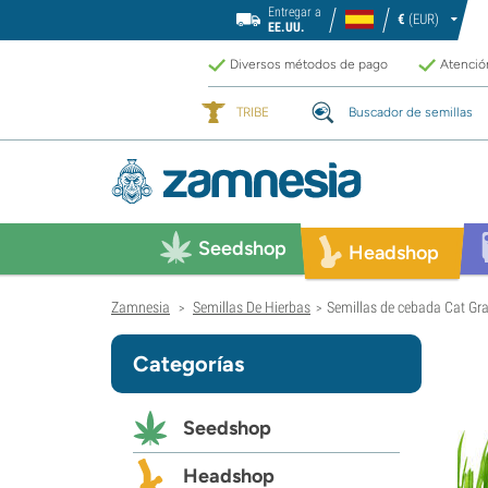
Entregar a
€
(EUR)
EE.UU.
Diversos métodos de pago
Atención
TRIBE
Buscador de semillas
Seedshop
Headshop
Zamnesia
Semillas De Hierbas
Semillas de cebada Cat Gr
>
>
Categorías
Seedshop
Headshop