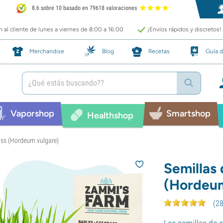
8.6 sobre 10 basado en 79618 valoraciones
 al cliente de lunes a viernes de 8:00 a 16:00
¡Envíos rápidos y discretos!
Merchandise
Blog
Recetas
Guía d
Vaporshop
Smartshop
Healthshop
ass (Hordeum vulgare)
Semillas
(Hordeum
(
2