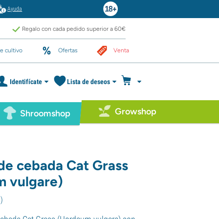
Ayuda
Regalo con cada pedido superior a 60€
e cultivo
Ofertas
Venta
Identifícate
Lista de deseos
Growshop
Shroomshop
 de cebada Cat Grass
 vulgare)
8
)