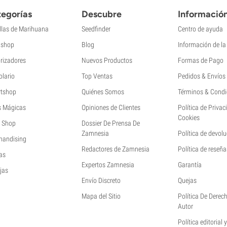
egorías
Descubre
Informació
llas de Marihuana
Seedfinder
Centro de ayuda
shop
Blog
Información de l
rizadores
Nuevos Productos
Formas de Pago
olario
Top Ventas
Pedidos & Envíos
tshop
Quiénes Somos
Términos & Condi
s Mágicas
Opiniones de Clientes
Política de Privac
Cookies
 Shop
Dossier De Prensa De
Zamnesia
Política de devol
handising
Redactores de Zamnesia
Política de reseña
as
Expertos Zamnesia
Garantía
jas
Envío Discreto
Quejas
Mapa del Sitio
Política De Derec
Autor
Política editorial 