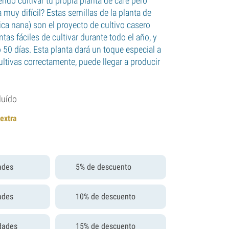
ido cultivar tu propia planta de café pero
muy difícil? Estas semillas de la planta de
ica nana) son el proyecto de cultivo casero
ntas fáciles de cultivar durante todo el año, y
 50 días. Esta planta dará un toque especial a
 cultivas correctamente, puede llegar a producir
luído
 extra
ades
5% de descuento
ades
10% de descuento
dades
15% de descuento