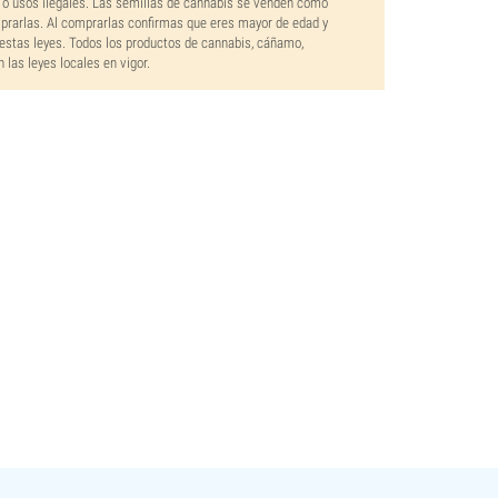
 o usos ilegales. Las semillas de cannabis se venden como
mprarlas. Al comprarlas confirmas que eres mayor de edad y
estas leyes. Todos los productos de cannabis, cáñamo,
las leyes locales en vigor.