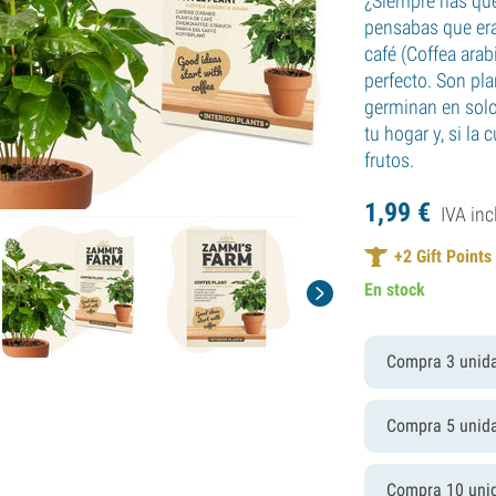
¿Siempre has quer
pensabas que era 
café (Coffea arab
perfecto. Son pla
germinan en solo
tu hogar y, si la
frutos.
1,
99
€
IVA inc
+
2
Gift Points
En stock
Compra 3 unid
Compra 5 unid
Compra 10 uni