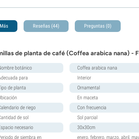
Más
Reseñas (44)
Preguntas
(0)
illas de planta de café (Coffea arabica nana) - 
Nombre botánico
Coffea arabica nana
Adecuada para
Interior
Tipo de planta
Ornamental
Ubicación
En maceta
Calendario de riego
Con frecuencia
Cantidad de sol
Sol parcial
Espacio necesario
30x30cm
Periodo de siembra en
enero, febrero, marzo, abril, may