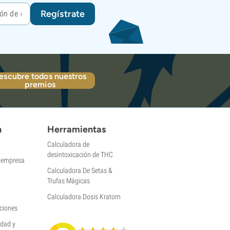
Regístrate
escubre todos nuestros
premios
n
Herramientas
Calculadora de
desintoxicación de THC
a empresa
Calculadora De Setas &
Trufas Mágicas
Calculadora Dosis Kratom
ciones
idad y