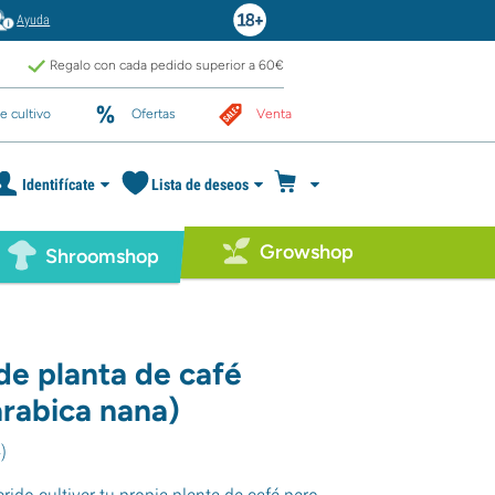
Ayuda
Regalo con cada pedido superior a 60€
e cultivo
Ofertas
Venta
Identifícate
Lista de deseos
Growshop
Shroomshop
de planta de café
arabica nana)
4
)