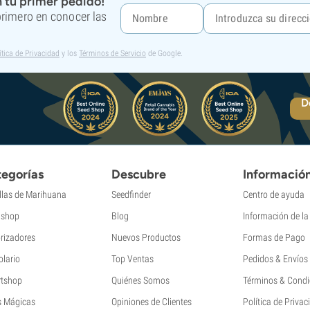
 tu primer pedido!
 primero en conocer las
ítica de Privacidad
y los
Términos de Servicio
de Google.
D
egorías
Descubre
Informació
llas de Marihuana
Seedfinder
Centro de ayuda
shop
Blog
Información de l
rizadores
Nuevos Productos
Formas de Pago
olario
Top Ventas
Pedidos & Envíos
tshop
Quiénes Somos
Términos & Condi
s Mágicas
Opiniones de Clientes
Política de Privac