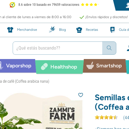
8.6 sobre 10 basado en 79659 valoraciones
 al cliente de lunes a viernes de 8:00 a 16:00
¡Envíos rápidos y discretos!
Merchandise
Blog
Recetas
Guía d
Vaporshop
Smartshop
Healthshop
ta de café (Coffea arabica nana)
Semillas 
(Coffea 
(
4