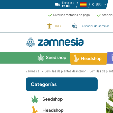
Entregar a
€
(EUR)
EE.UU.
Diversos métodos de pago
Atención
TRIBE
Buscador de semillas
Seedshop
Headshop
Zamnesia
Semillas de plantas de interior
Semillas de plan
>
>
Categorías
Seedshop
Headshop