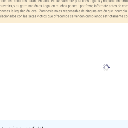
odos los productos están pensados exclusivamente para fines legales y no para consumo
ouvenirs, y su germinación es ilegal en muchos países—por favor, infórmate antes de co
onoces la legislación local. Zamnesia no es responsable de ninguna acción que incumpla 
elacionados con las setas y otros que ofrecemos se venden cumpliendo estrictamente con 