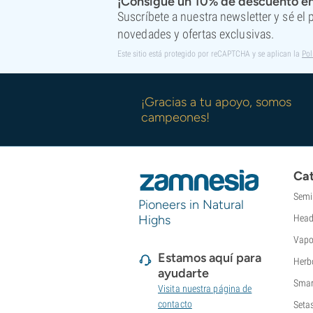
¡Consigue un 10% de descuento en
Suscríbete a nuestra newsletter y sé el
novedades y ofertas exclusivas.
Este sitio está protegido por reCAPTCHA y se aplican la
Pol
¡Gracias a tu apoyo, somos
campeones!
Cat
Semi
Pioneers in Natural
Highs
Head
Vapo
Estamos aquí para
Herb
ayudarte
Smar
Visita nuestra página de
contacto
Seta