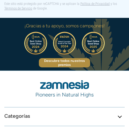
Este sitio está protegido por reCAPTCHA y se aplican la
Política de Privacidad
y los
Términos de Servicio
de Google.
¡Gracias a tu apoyo, somos campeones!
Descubre todos nuestros
premios
Pioneers in Natural Highs
Categorías