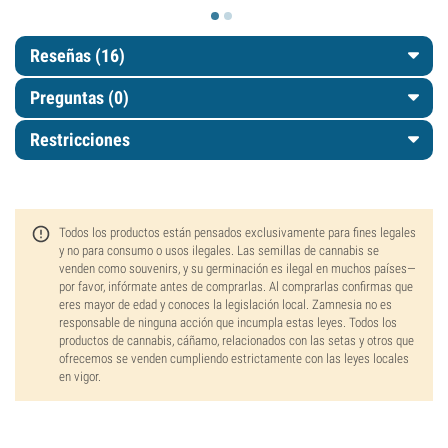
Reseñas (16)
Preguntas
(0)
Restricciones
Todos los productos están pensados exclusivamente para fines legales
y no para consumo o usos ilegales. Las semillas de cannabis se
venden como souvenirs, y su germinación es ilegal en muchos países—
por favor, infórmate antes de comprarlas. Al comprarlas confirmas que
eres mayor de edad y conoces la legislación local. Zamnesia no es
responsable de ninguna acción que incumpla estas leyes. Todos los
productos de cannabis, cáñamo, relacionados con las setas y otros que
ofrecemos se venden cumpliendo estrictamente con las leyes locales
en vigor.