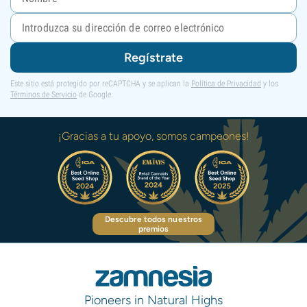
Regístrate
Este sitio está protegido por reCAPTCHA y se aplican la
Política de Privacidad
y los
Términos de Servicio
de Google.
¡Gracias a tu apoyo, somos campeones!
Descubre todos nuestros
premios
Pioneers in Natural Highs