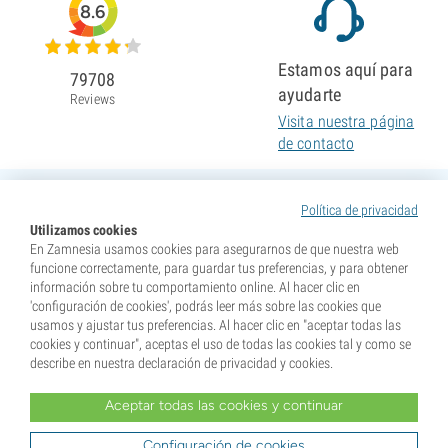
8.6
Estamos aquí para
79708
ayudarte
Reviews
Visita nuestra página
de contacto
Política de privacidad
Utilizamos cookies
En Zamnesia usamos cookies para asegurarnos de que nuestra web
funcione correctamente, para guardar tus preferencias, y para obtener
información sobre tu comportamiento online. Al hacer clic en
'configuración de cookies', podrás leer más sobre las cookies que
usamos y ajustar tus preferencias. Al hacer clic en "aceptar todas las
cookies y continuar", aceptas el uso de todas las cookies tal y como se
describe en nuestra declaración de privacidad y cookies.
Aceptar todas las cookies y continuar
* Nuestras semillas se venden como suvenires. La germinación de semillas es ilegal en muchos
países. Infórmate antes de efectuar tu compra. Al realizar tu pedido indicas que eres mayor de edad en
tu lugar de residencia y que conoces las normativas locales. También eximes de toda responsabilidad a
Configuración de cookies