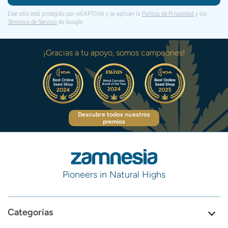
Este sitio está protegido por reCAPTCHA y se aplican la
Política de Privacidad
y los
Términos de Servicio
de Google.
¡Gracias a tu apoyo, somos campeones!
Descubre todos nuestros
premios
Pioneers in Natural Highs
Categorías