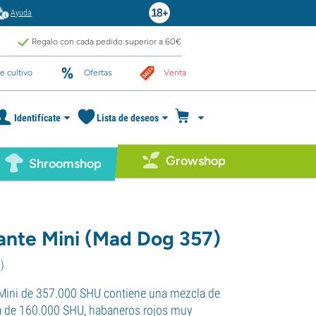
Ayuda
Regalo con cada pedido superior a 60€
e cultivo
Ofertas
Venta
Identifícate
Lista de deseos
Growshop
Shroomshop
cante Mini (Mad Dog 357)
1
)
Mini de 357.000 SHU contiene una mezcla de
a de 160.000 SHU, habaneros rojos muy