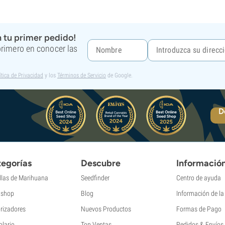
 tu primer pedido!
 primero en conocer las
ítica de Privacidad
y los
Términos de Servicio
de Google.
D
egorías
Descubre
Informació
llas de Marihuana
Seedfinder
Centro de ayuda
shop
Blog
Información de l
rizadores
Nuevos Productos
Formas de Pago
olario
Top Ventas
Pedidos & Envíos