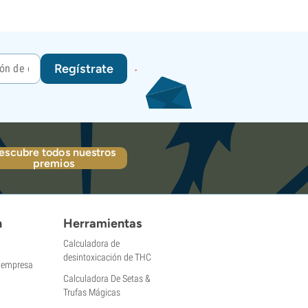
Regístrate
escubre todos nuestros
premios
n
Herramientas
Calculadora de
desintoxicación de THC
a empresa
Calculadora De Setas &
Trufas Mágicas