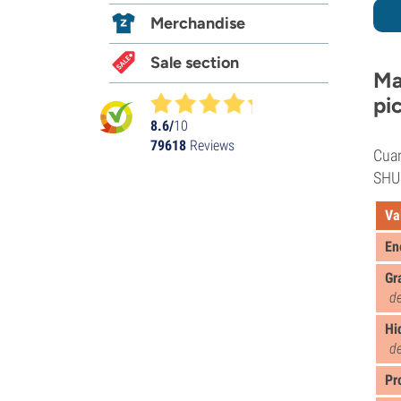
Merchandise
Sale section
Ma
pi
8.6/
10
79618
Reviews
Cuan
SHU
Va
En
Gr
de
Hi
de
Pr