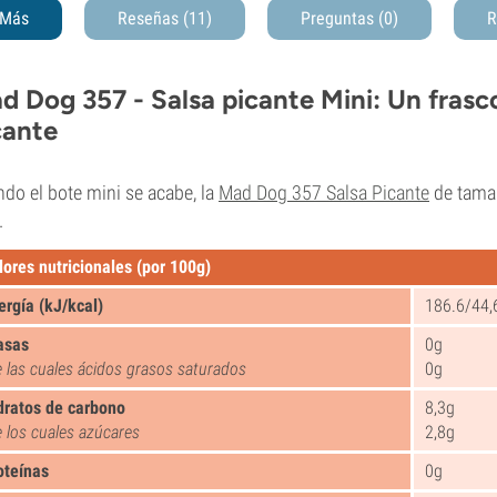
Más
Reseñas (11)
Preguntas
(0)
R
d Dog 357 - Salsa picante Mini: Un fras
cante
do el bote mini se acabe, la
Mad Dog 357 Salsa Picante
de tama
.
lores nutricionales (por 100g)
ergía (kJ/kcal)
186.6/44,
asas
0g
 las cuales ácidos grasos saturados
0g
dratos de carbono
8,3g
 los cuales azúcares
2,8g
oteínas
0g