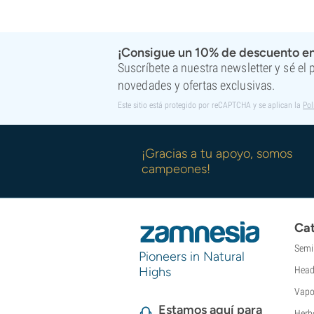
¡Consigue un 10% de descuento en
Suscríbete a nuestra newsletter y sé el
novedades y ofertas exclusivas.
Este sitio está protegido por reCAPTCHA y se aplican la
Pol
¡Gracias a tu apoyo, somos
campeones!
Cat
Semi
Pioneers in Natural
Highs
Head
Vapo
Estamos aquí para
Herb