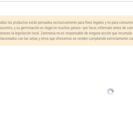
odos los productos están pensados exclusivamente para fines legales y no para consumo
ouvenirs, y su germinación es ilegal en muchos países—por favor, infórmate antes de co
onoces la legislación local. Zamnesia no es responsable de ninguna acción que incumpla 
elacionados con las setas y otros que ofrecemos se venden cumpliendo estrictamente con 