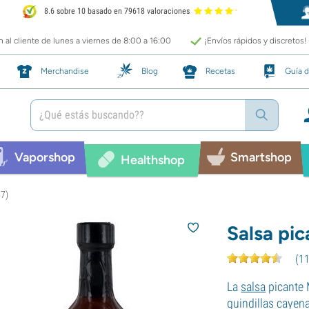
8.6 sobre 10 basado en 79618 valoraciones
 al cliente de lunes a viernes de 8:00 a 16:00
¡Envíos rápidos y discretos!
Merchandise
Blog
Recetas
Guía d
Vaporshop
Smartshop
Healthshop
57)
Salsa pi
(
1
La
salsa
picante 
guindillas cayen