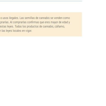
 o usos ilegales. Las semillas de cannabis se venden como
mprarlas. Al comprarlas confirmas que eres mayor de edad y
estas leyes. Todos los productos de cannabis, cáñamo,
las leyes locales en vigor.