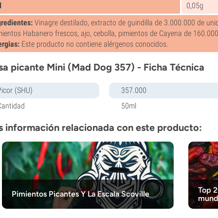
l
0,05g
gredientes:
Vinagre destilado, extracto de guindilla de 3.000.000 de un
mientos Habanero frescos, ajo, cebolla, pimientos de Cayena de 160.000
ergias:
Este producto no contiene alérgenos conocidos.
sa picante Mini (Mad Dog 357) - Ficha Técnica
Picor (SHU)
357.000
Cantidad
50ml
 información relacionada con este producto:
Top 2
Pimientos Picantes Y La Escala Scoville
mundo