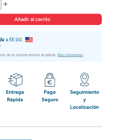
+
ida
a EE.UU.
*
partir de un importe mínimo de pedido.
Más información
Entrega
Pago
Seguimiento
Rápida
Seguro
y
Localización