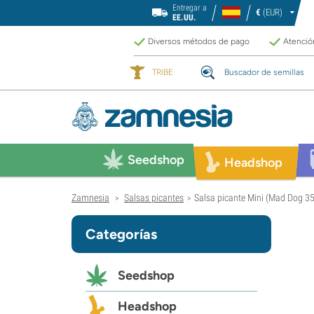
Entregar a
€
(EUR)
EE.UU.
Diversos métodos de pago
Atención
TRIBE
Buscador de semillas
Seedshop
Headshop
Zamnesia
Salsas picantes
Salsa picante Mini (Mad Dog 3
>
>
Categorías
Seedshop
Headshop