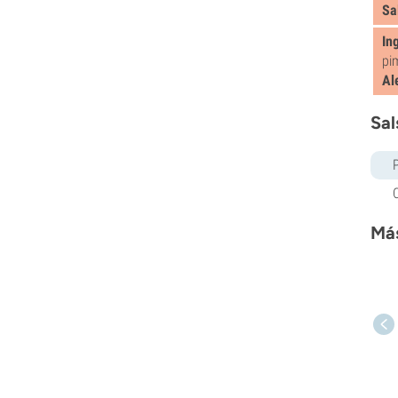
Sa
In
pi
Al
Sal
Más