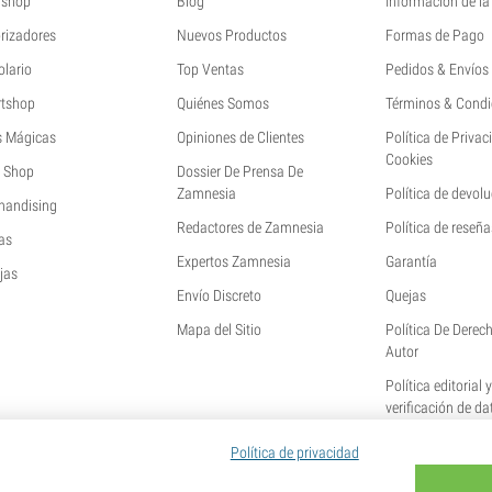
shop
Blog
Información de l
rizadores
Nuevos Productos
Formas de Pago
olario
Top Ventas
Pedidos & Envíos
tshop
Quiénes Somos
Términos & Condi
s Mágicas
Opiniones de Clientes
Política de Privac
Cookies
 Shop
Dossier De Prensa De
Zamnesia
Política de devol
handising
Redactores de Zamnesia
Política de reseña
as
Expertos Zamnesia
Garantía
jas
Envío Discreto
Quejas
Mapa del Sitio
Política De Derec
Autor
Política editorial 
verificación de da
Política de privacidad