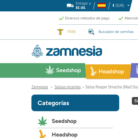
Entregar a
€
(EUR)
EE.UU.
Diversos métodos de pago
Atención
TRIBE
Buscador de semillas
Seedshop
Headshop
Zamnesia
Salsas picantes
Salsa Reaper Sriracha (Mad Do
>
>
S
Categorías
Seedshop
Headshop