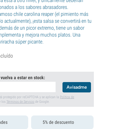
ha está a otro nivel, y únicamente deberían
cionados a los sabores abrasadores.
amoso chile carolina reaper (el pimiento más
 actualmente), ¡esta salsa se convertirá en tu
Además de un picor extremo, tiene un sabor
mplementa y mejora muchos platos. Una
riracha súper picante.
ncluído
 vuelva a estar en stock:
Avisadme
está protegido por reCAPTCHA y se aplican la
Política de
y los
Términos de Servicio
de Google.
ades
5% de descuento