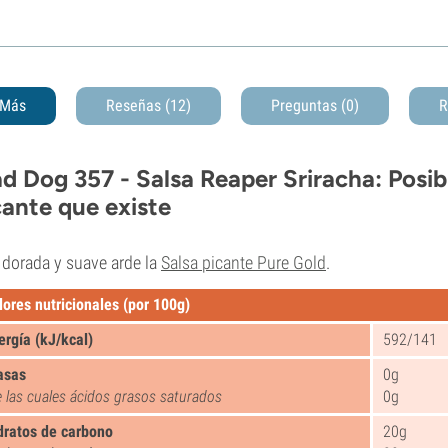
Más
Reseñas (12)
Preguntas
(0)
R
d Dog 357 - Salsa Reaper Sriracha: Posib
cante que existe
dorada y suave arde la
Salsa picante Pure Gold
.
lores nutricionales (por 100g)
ergía (kJ/kcal)
592/141
asas
0g
 las cuales ácidos grasos saturados
0g
dratos de carbono
20g