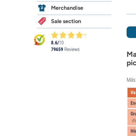
Merchandise
Sale section
8.6/
10
79659
Reviews
Ma
pi
Más 
Va
En
Gr
de
Hi