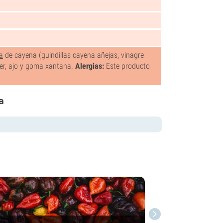
a
de cayena (guindillas cayena añejas, vinagre
per, ajo y goma xantana.
Alergias:
Este producto
a