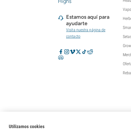
Highs
Head
Vapo
Estamos aquí para
Herb
ayudarte
Smar
Visita nuestra página de
contacto
Seta
Grow
Merc
Ofert
Reba
Utilizamos cookies