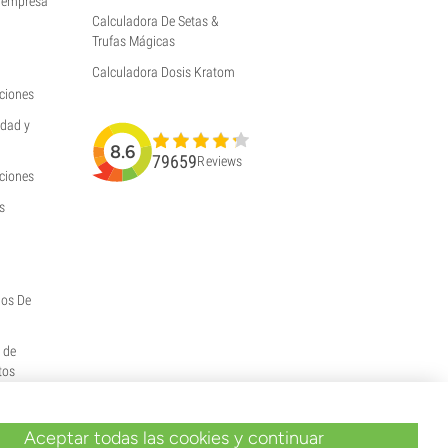
a empresa
Calculadora De Setas &
Trufas Mágicas
Calculadora Dosis Kratom
ciones
idad y
8.6
79659
Reviews
uciones
s
hos De
y de
tos
Aceptar todas las cookies y continuar