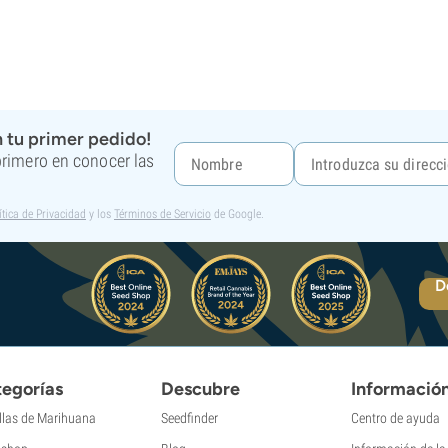
 tu primer pedido!
 primero en conocer las
ítica de Privacidad
y los
Términos de Servicio
de Google.
D
egorías
Descubre
Informació
llas de Marihuana
Seedfinder
Centro de ayuda