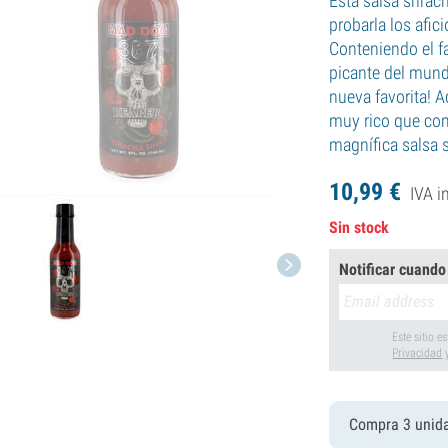
Esta salsa srirac
probarla los afi
Conteniendo el f
picante del mundo
nueva favorita! 
muy rico que co
magnífica salsa s
10,
99
€
IVA i
Sin stock
Notificar cuando
Este sitio 
Privacidad
Compra 3 unid