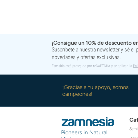
¡Consigue un 10% de descuento en
Suscríbete a nuestra newsletter y sé el
novedades y ofertas exclusivas.
Este sitio está protegido por reCAPTCHA y se aplican la
Pol
¡Gracias a tu apoyo, somos
campeones!
Cat
Semi
Pioneers in Natural