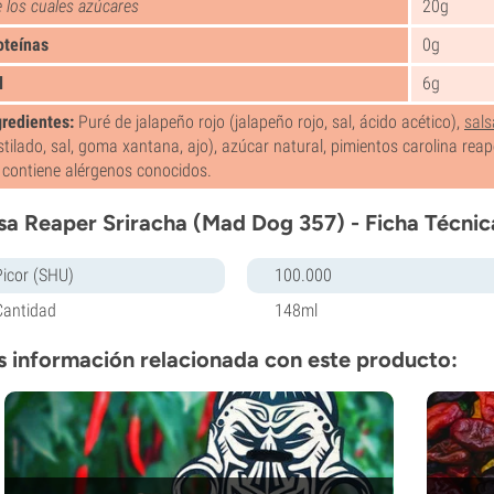
 los cuales azúcares
20g
oteínas
0g
l
6g
gredientes:
Puré de jalapeño rojo (jalapeño rojo, sal, ácido acético),
sals
stilado, sal, goma xantana, ajo), azúcar natural, pimientos carolina rea
 contiene alérgenos conocidos.
sa Reaper Sriracha (Mad Dog 357) - Ficha Técnic
Picor (SHU)
100.000
Cantidad
148ml
 información relacionada con este producto: