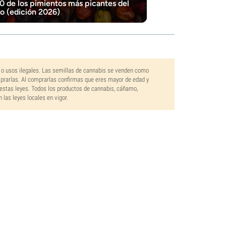
0 de los pimientos más picantes del
 (edición 2026)
 o usos ilegales. Las semillas de cannabis se venden como
mprarlas. Al comprarlas confirmas que eres mayor de edad y
estas leyes. Todos los productos de cannabis, cáñamo,
las leyes locales en vigor.