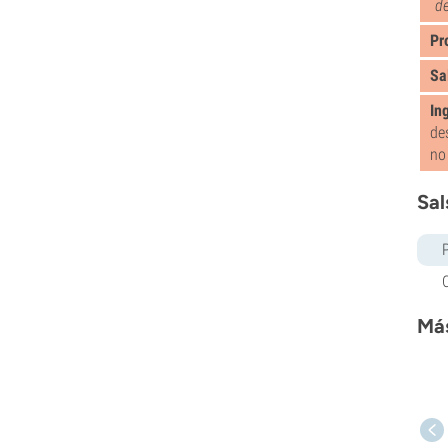
de
Pr
Sa
In
de
no
Sal
Más