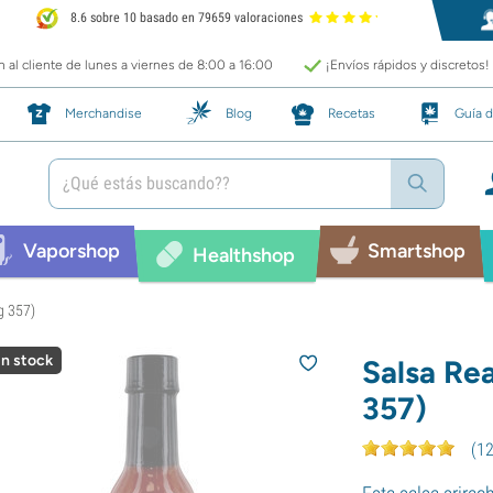
8.6 sobre 10 basado en 79659 valoraciones
 al cliente de lunes a viernes de 8:00 a 16:00
¡Envíos rápidos y discretos!
Merchandise
Blog
Recetas
Guía d
Vaporshop
Smartshop
Healthshop
g 357)
in stock
Salsa Re
357)
(
1