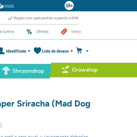
Ayuda
Regalo con cada pedido superior a 60€
e cultivo
Ofertas
Venta
Identifícate
Lista de deseos
Growshop
Shroomshop
aper Sriracha (Mad Dog
2
)