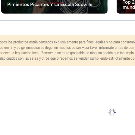
Top 2
Pimientos Picantes Y La Escala Scoville
mundo
odos los productos están pensados exclusivamente para fines legales y no para consumo
ouvenirs, y su germinación es ilegal en muchos países—por favor, infórmate antes de co
onoces la legislación local. Zamnesia no es responsable de ninguna acción que incumpla 
elacionados con las setas y otros que ofrecemos se venden cumpliendo estrictamente con 