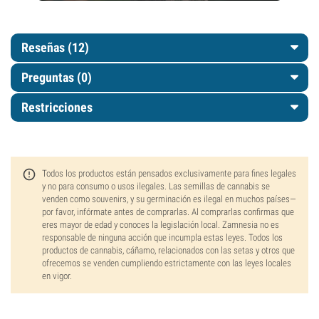
Reseñas (12)
Preguntas
(0)
Restricciones
Todos los productos están pensados exclusivamente para fines legales
y no para consumo o usos ilegales. Las semillas de cannabis se
venden como souvenirs, y su germinación es ilegal en muchos países—
por favor, infórmate antes de comprarlas. Al comprarlas confirmas que
eres mayor de edad y conoces la legislación local. Zamnesia no es
responsable de ninguna acción que incumpla estas leyes. Todos los
productos de cannabis, cáñamo, relacionados con las setas y otros que
ofrecemos se venden cumpliendo estrictamente con las leyes locales
en vigor.