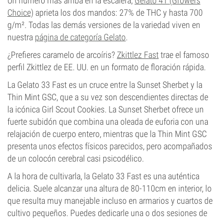
Un número más arriba en la escalera,
Gelato 41 (Growers
Choice)
aprieta los dos mandos: 27% de THC y hasta 700
g/m². Todas las demás versiones de la variedad viven en
nuestra
página de categoría Gelato
.
¿Prefieres caramelo de arcoíris?
Zkittlez Fast
trae el famoso
perfil Zkittlez de EE. UU. en un formato de floración rápida.
La Gelato 33 Fast es un cruce entre la Sunset Sherbet y la
Thin Mint GSC, que a su vez son descendientes directas de
la icónica Girl Scout Cookies. La Sunset Sherbet ofrece un
fuerte subidón que combina una oleada de euforia con una
relajación de cuerpo entero, mientras que la Thin Mint GSC
presenta unos efectos físicos parecidos, pero acompañados
de un colocón cerebral casi psicodélico.
A la hora de cultivarla, la Gelato 33 Fast es una auténtica
delicia. Suele alcanzar una altura de 80-110cm en interior, lo
que resulta muy manejable incluso en armarios y cuartos de
cultivo pequeños. Puedes dedicarle una o dos sesiones de