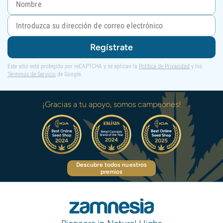
Regístrate
Este sitio está protegido por reCAPTCHA y se aplican la
Política de Privacidad
y los
Términos de Servicio
de Google.
¡Gracias a tu apoyo, somos campeones!
Descubre todos nuestros
premios