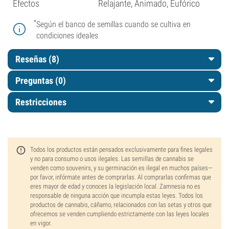
Efectos
Relajante, Animado, Eufórico
*
Según el banco de semillas cuando se cultiva en
condiciones ideales
Reseñas (8)
Preguntas
(0)
Restricciones
Todos los productos están pensados exclusivamente para fines legales
y no para consumo o usos ilegales. Las semillas de cannabis se
venden como souvenirs, y su germinación es ilegal en muchos países—
por favor, infórmate antes de comprarlas. Al comprarlas confirmas que
eres mayor de edad y conoces la legislación local. Zamnesia no es
responsable de ninguna acción que incumpla estas leyes. Todos los
productos de cannabis, cáñamo, relacionados con las setas y otros que
ofrecemos se venden cumpliendo estrictamente con las leyes locales
en vigor.