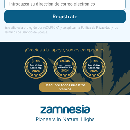
Regístrate
Este sitio está protegido por reCAPTCHA y se aplican la
Política de Privacidad
y los
Términos de Servicio
de Google.
¡Gracias a tu apoyo, somos campeones!
Descubre todos nuestros
premios
Pioneers in Natural Highs