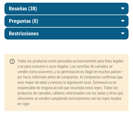
Reseñas (38)
Preguntas
(0)
Restricciones
Todos los productos están pensados exclusivamente para fines legales
y no para consumo o usos ilegales. Las semillas de cannabis se
venden como souvenirs, y su germinación es ilegal en muchos países—
por favor, infórmate antes de comprarlas. Al comprarlas confirmas que
eres mayor de edad y conoces la legislación local. Zamnesia no es
responsable de ninguna acción que incumpla estas leyes. Todos los
productos de cannabis, cáñamo, relacionados con las setas y otros que
ofrecemos se venden cumpliendo estrictamente con las leyes locales
en vigor.