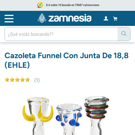
8.6 sobre 10 basado en 79687 valoraciones
Cazoleta Funnel Con Junta De 18,8
(EHLE)
(
1
)