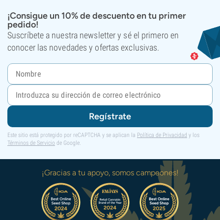
¡Consigue un 10% de descuento en tu primer
pedido!
Suscríbete a nuestra newsletter y sé el primero en
conocer las novedades y ofertas exclusivas.
Regístrate
Este sitio está protegido por reCAPTCHA y se aplican la
Política de Privacidad
y los
Términos de Servicio
de Google.
¡Gracias a tu apoyo, somos campeones!