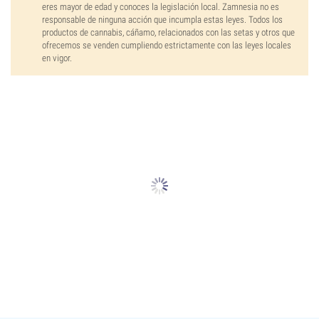
eres mayor de edad y conoces la legislación local. Zamnesia no es
responsable de ninguna acción que incumpla estas leyes. Todos los
productos de cannabis, cáñamo, relacionados con las setas y otros que
ofrecemos se venden cumpliendo estrictamente con las leyes locales
en vigor.