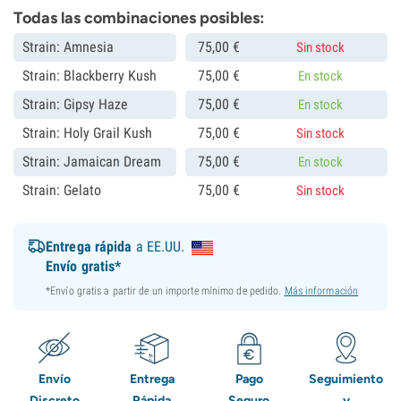
Todas las combinaciones posibles:
Strain: Amnesia
75,
00
€
Sin stock
Strain: Blackberry Kush
75,
00
€
En stock
Strain: Gipsy Haze
75,
00
€
En stock
Strain: Holy Grail Kush
75,
00
€
Sin stock
Strain: Jamaican Dream
75,
00
€
En stock
Strain: Gelato
75,
00
€
Sin stock
Entrega rápida
a EE.UU.
Envío gratis*
*Envío gratis a partir de un importe mínimo de pedido.
Más información
Envío
Entrega
Pago
Seguimiento
Discreto
Rápida
Seguro
y