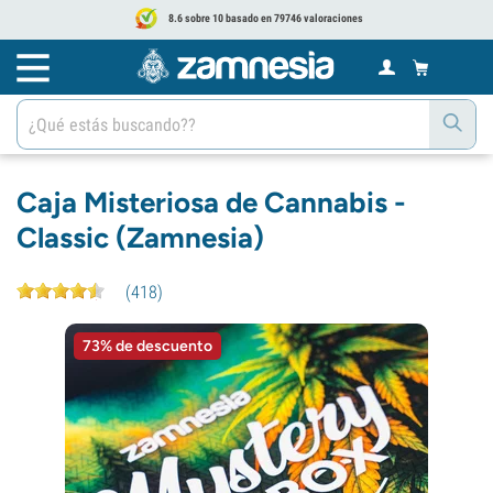
8.6 sobre 10 basado en 79746 valoraciones
Caja Misteriosa de Cannabis -
Classic (Zamnesia)
(
418
)
73% de descuento