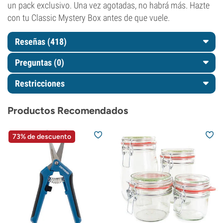
un pack exclusivo. Una vez agotadas, no habrá más. Hazte
con tu Classic Mystery Box antes de que vuele.
Reseñas (418)
Preguntas
(0)
Restricciones
Productos Recomendados
73% de descuento