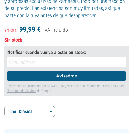
y sorpresas exclusivas de Zamnesia, todo por una fracción
de su precio. Las existencias son muy limitadas, así que
hazte con la tuya antes de que desaparezcan.
99,
99
€
IVA incluído
370,
00
€
Sin stock
Notificar cuando vuelva a estar en stock:
Avisadme
Este sitio está protegido por reCAPTCHA y se aplican la
Política de Privacidad
y los
Términos de Servicio
de Google.
Tipo: Clásica