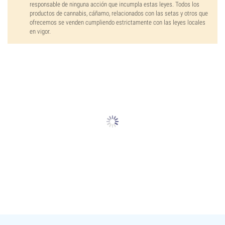
responsable de ninguna acción que incumpla estas leyes. Todos los
productos de cannabis, cáñamo, relacionados con las setas y otros que
ofrecemos se venden cumpliendo estrictamente con las leyes locales
en vigor.