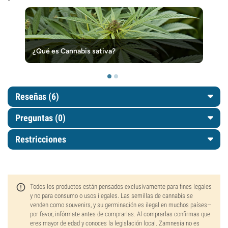
¿Qué es Cannabis sativa?
Reseñas (6)
Preguntas
(0)
Restricciones
Todos los productos están pensados exclusivamente para fines legales
y no para consumo o usos ilegales. Las semillas de cannabis se
venden como souvenirs, y su germinación es ilegal en muchos países—
por favor, infórmate antes de comprarlas. Al comprarlas confirmas que
eres mayor de edad y conoces la legislación local. Zamnesia no es