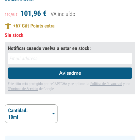
101,
96
€
IVA incluído
119,
95
€
+
67
Gift Points extra
Sin stock
Notificar cuando vuelva a estar en stock:
Avisadme
Este sitio está protegido por reCAPTCHA y se aplican la
Política de Privacidad
y los
Términos de Servicio
de Google.
Cantidad:
10ml