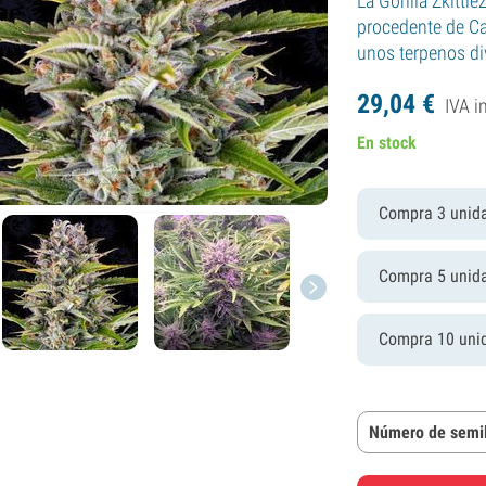
La Gorilla Zkittl
procedente de Ca
unos terpenos di
29,
04
€
IVA i
En stock
Compra 3 unid
Compra 5 unid
Compra 10 uni
Número de semil