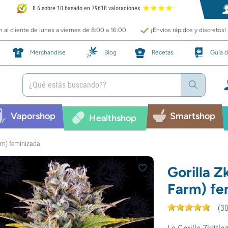
8.6 sobre 10 basado en 79618 valoraciones
 al cliente de lunes a viernes de 8:00 a 16:00
¡Envíos rápidos y discretos!
Merchandise
Blog
Recetas
Guía d
Vaporshop
Smartshop
Healthshop
arm) feminizada
Gorilla Z
Farm) fe
(
3