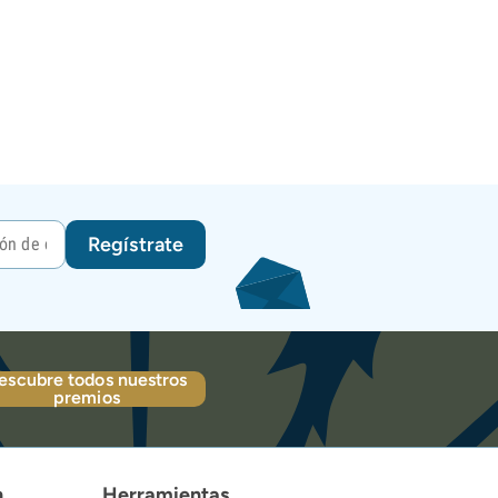
Regístrate
escubre todos nuestros
premios
n
Herramientas