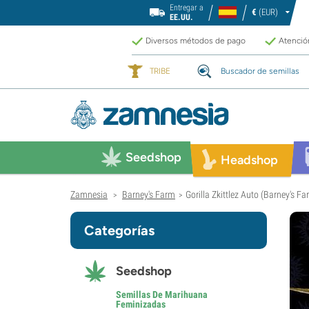
Entregar a
€
(EUR)
EE.UU.
Diversos métodos de pago
Atención
TRIBE
Buscador de semillas
Seedshop
Headshop
Zamnesia
Barney's Farm
Gorilla Zkittlez Auto (Barney's F
>
>
Categorías
Seedshop
Semillas De Marihuana
Feminizadas