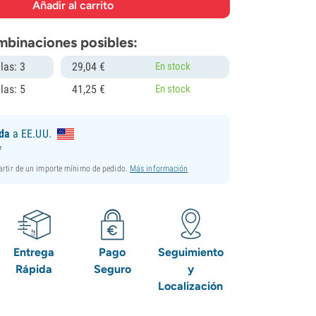
mbinaciones posibles:
las: 3
29,
04
€
En stock
las: 5
41,
25
€
En stock
ida
a EE.UU.
*
partir de un importe mínimo de pedido.
Más información
Entrega
Pago
Seguimiento
Rápida
Seguro
y
Localización