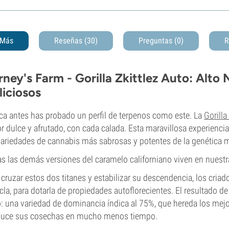
Más
Reseñas (30)
Preguntas
(0)
R
rney's Farm - Gorilla Zkittlez Auto: Alto
liciosos
a antes has probado un perfil de terpenos como este. La
Gorilla
r dulce y afrutado, con cada calada. Esta maravillosa experiencia
variedades de cannabis más sabrosas y potentes de la genética 
s las demás versiones del caramelo californiano viven en nuest
 cruzar estos dos titanes y estabilizar su descendencia, los criad
la, para dotarla de propiedades autoflorecientes. El resultado de e
: una variedad de dominancia índica al 75%, que hereda los mej
duce sus cosechas en mucho menos tiempo.