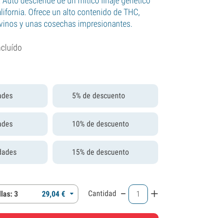
ez Auto desciende de un mítico linaje genético
lifornia. Ofrece un alto contenido de THC,
vinos y unas cosechas impresionantes.
ncluído
ades
5% de descuento
ades
10% de descuento
dades
15% de descuento
-
+
Cantidad
las: 3
29,
04
€