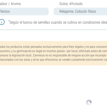
Sabor / Aroma
Dulce, Afrutado
Efectos
Relajante, Colocón físico
*
Según el banco de semillas cuando se cultiva en condiciones idea
odos los productos están pensados exclusivamente para fines legales y no para consumo
ouvenirs, y su germinación es ilegal en muchos países—por favor, infórmate antes de co
onoces la legislación local. Zamnesia no es responsable de ninguna acción que incumpla 
elacionados con las setas y otros que ofrecemos se venden cumpliendo estrictamente con 