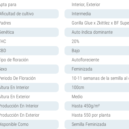
Apta para
Interior, Exterior
ificultad de cultivo
Intermedia
Padres
Gorilla Glue x Zkittlez x BF Sup
Genética
Auto índica dominante
THC
20%
CBD
Bajo
Tipo de floración
Autofloreciente
Sexo
Feminizada
Periodo De Floración
10-11 semanas de la semilla al 
ltura En Interior
100cm
Altura En Exterior
Medio
Producción En Interior
Hasta 450g/m²
Producción En Exterior
Hasta 550 por planta
Disponible Como
Semilla Feminizada