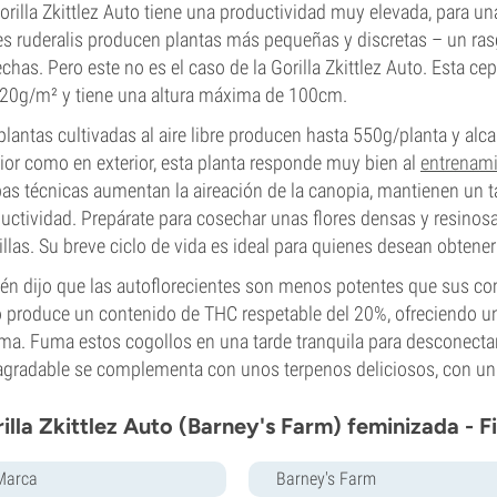
orilla Zkittlez Auto tiene una productividad muy elevada, para un
s ruderalis producen plantas más pequeñas y discretas – un ras
chas. Pero este no es el caso de la Gorilla Zkittlez Auto. Esta 
20g/m² y tiene una altura máxima de 100cm.
plantas cultivadas al aire libre producen hasta 550g/planta y al
rior como en exterior, esta planta responde muy bien al
entrenami
s técnicas aumentan la aireación de la canopia, mantienen un t
uctividad. Prepárate para cosechar unas flores densas y resinosa
llas. Su breve ciclo de vida es ideal para quienes desean obtener
én dijo que las autoflorecientes son menos potentes que sus com
 produce un contenido de THC respetable del 20%, ofreciendo un c
lma. Fuma estos cogollos en una tarde tranquila para desconectar 
agradable se complementa con unos terpenos deliciosos, con un 
illa Zkittlez Auto (Barney's Farm) feminizada - F
Marca
Barney's Farm