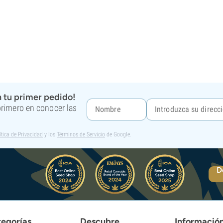
 tu primer pedido!
 primero en conocer las
ítica de Privacidad
y los
Términos de Servicio
de Google.
D
egorías
Descubre
Informació