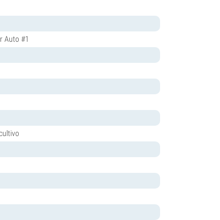
er Auto #1
cultivo