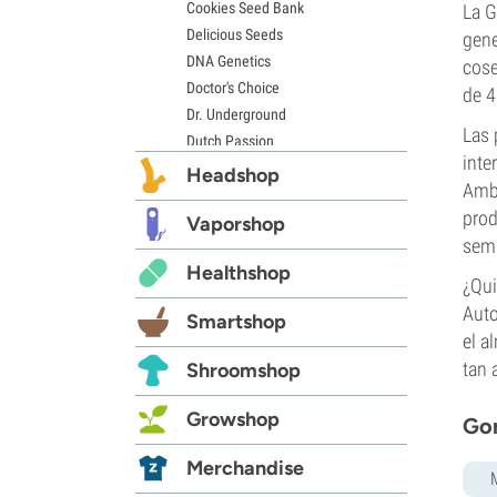
Cookies Seed Bank
La G
Delicious Seeds
gene
DNA Genetics
cose
Doctor's Choice
de 4
Dr. Underground
Las 
Dutch Passion
inte
Elite Seeds
Headshop
Amba
Eva Seeds
prod
Exotic Seed
Vaporshop
semi
Expert Seeds
Healthshop
FastBuds
¿Qui
Female Seeds
Auto
Smartshop
French Touch Seeds
el a
Garden of Green
tan 
Shroomshop
GeneSeeds
Genehtik Seeds
Growshop
Gor
G13 Labs
Grass-O-Matic
Merchandise
Greenhouse Seeds