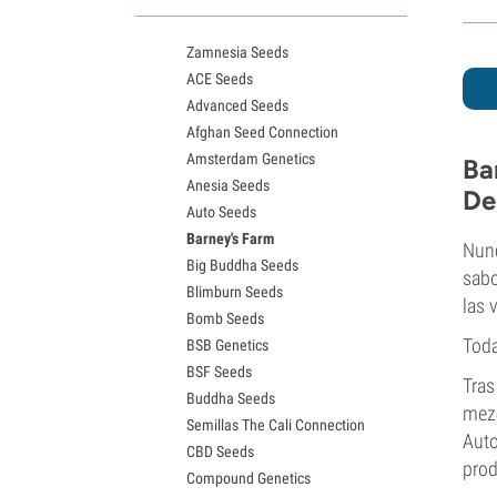
Variedades White Widow
Semillas de Northern Lights
Zamnesia Seeds
Semillas de Granddaddy Purple
ACE Seeds
Semillas de OG Kush
Advanced Seeds
Semillas de Blue Dream
Afghan Seed Connection
Semillas de Lemon Haze
Amsterdam Genetics
Semillas de Bruce Banner
Ba
Anesia Seeds
Semillas de Gelato
De
Auto Seeds
Semillas de Sour Diesel
Barney's Farm
Semillas de Jack Herer
Nunc
Big Buddha Seeds
Semillas de Girl Scout Cookies
sabo
Blimburn Seeds
Semillas de Wedding Cake
las 
Bomb Seeds
Semillas de Zkittlez
Toda
BSB Genetics
Semillas de Pineapple Express
BSF Seeds
Semillas de Chemdawg
Tras
Buddha Seeds
Semillas de Hindu Kush
mezc
Semillas The Cali Connection
Semillas de Mimosa
Auto
CBD Seeds
pro
Compound Genetics