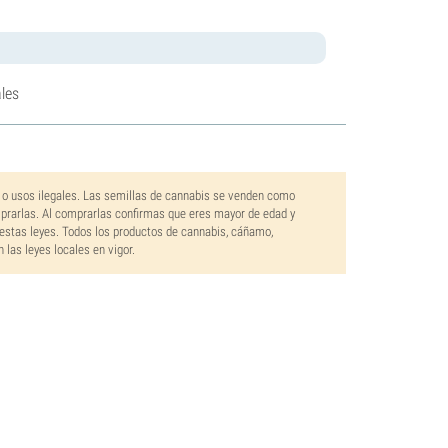
les
 o usos ilegales. Las semillas de cannabis se venden como
mprarlas. Al comprarlas confirmas que eres mayor de edad y
estas leyes. Todos los productos de cannabis, cáñamo,
las leyes locales en vigor.