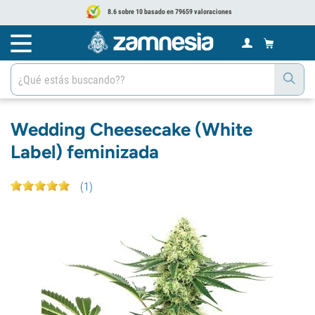
8.6 sobre 10 basado en 79659 valoraciones
Wedding Cheesecake (White
Label) feminizada
(
1
)