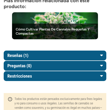
Más información relacionada con este
producto:
Cómo Cultivar Plantas De Cannabis Pequeñas Y
Compactas
Reseñas (1)
Preguntas
(0)
Restricciones
Todos los productos están pensados exclusivamente para fines legales
y no para consumo o usos ilegales. Las semillas de cannabis se
venden como souvenirs, y su germinación es ilegal en muchos países—