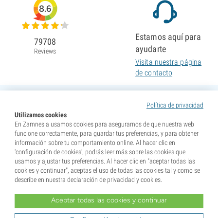
8.6
Estamos aquí para
79708
ayudarte
Reviews
Visita nuestra página
de contacto
Política de privacidad
Utilizamos cookies
En Zamnesia usamos cookies para asegurarnos de que nuestra web
funcione correctamente, para guardar tus preferencias, y para obtener
información sobre tu comportamiento online. Al hacer clic en
'configuración de cookies', podrás leer más sobre las cookies que
usamos y ajustar tus preferencias. Al hacer clic en "aceptar todas las
cookies y continuar", aceptas el uso de todas las cookies tal y como se
describe en nuestra declaración de privacidad y cookies.
Aceptar todas las cookies y continuar
* Nuestras semillas se venden como suvenires. La germinación de semillas es ilegal en muchos
países. Infórmate antes de efectuar tu compra. Al realizar tu pedido indicas que eres mayor de edad en
tu lugar de residencia y que conoces las normativas locales. También eximes de toda responsabilidad a