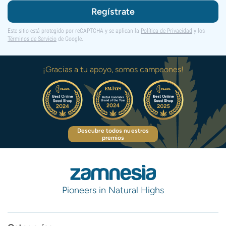
Regístrate
Este sitio está protegido por reCAPTCHA y se aplican la
Política de Privacidad
y los
Términos de Servicio
de Google.
¡Gracias a tu apoyo, somos campeones!
Descubre todos nuestros
premios
Pioneers in Natural Highs