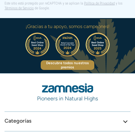
Este sitio está protegido por reCAPTCHA y se aplican la
Política de Privacidad
y los
Términos de Servicio
de Google.
¡Gracias a tu apoyo, somos campeones!
Descubre todos nuestros
premios
Pioneers in Natural Highs
Categorías