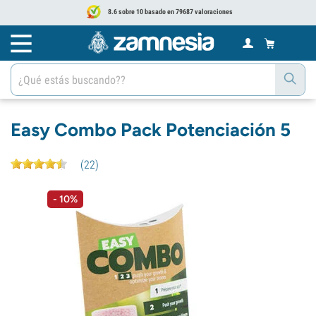
8.6 sobre 10 basado en 79687 valoraciones
Easy Combo Pack Potenciación 5
(
22
)
- 10%