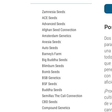
Variedades White Widow
Semillas de Northern Lights
Zamnesia Seeds
Semillas de Granddaddy Purple
ACE Seeds
Semillas de OG Kush
Advanced Seeds
Semillas de Blue Dream
Po
Afghan Seed Connection
Semillas de Lemon Haze
Amsterdam Genetics
Semillas de Bruce Banner
Dos 
Anesia Seeds
Semillas de Gelato
para
Auto Seeds
Semillas de Sour Diesel
una 
Barney's Farm
Semillas de Jack Herer
todo
Big Buddha Seeds
Semillas de Girl Scout Cookies
que 
Blimburn Seeds
Semillas de Wedding Cake
pene
Bomb Seeds
Semillas de Zkittlez
con 
BSB Genetics
Semillas de Pineapple Express
afic
BSF Seeds
Semillas de Chemdawg
Buddha Seeds
Semillas de Hindu Kush
¡Pro
Semillas The Cali Connection
Semillas de Mimosa
cult
CBD Seeds
de v
Compound Genetics
cann