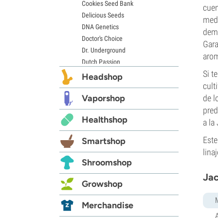
Cookies Seed Bank
cuen
Delicious Seeds
medi
DNA Genetics
dema
Doctor's Choice
Gara
Dr. Underground
arom
Dutch Passion
Si t
Elite Seeds
Headshop
cult
Eva Seeds
Exotic Seed
Vaporshop
de l
Expert Seeds
pred
Healthshop
FastBuds
a la
Female Seeds
Este
Smartshop
French Touch Seeds
lina
Garden of Green
Shroomshop
GeneSeeds
Jac
Genehtik Seeds
Growshop
G13 Labs
Grass-O-Matic
Merchandise
Greenhouse Seeds