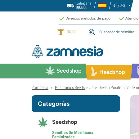
Entregar a
€
(EUR)
EE.UU.
Diversos métodos de pago
Atención
TRIBE
Buscador de semillas
Seedshop
Headshop
Zamnesia
Positronics Seeds
Jack Diesel (Positronics) fem
>
>
Categorías
Seedshop
Semillas De Marihuana
Feminizadas