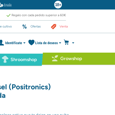
Ayuda
Regalo con cada pedido superior a 60€
e cultivo
Ofertas
Venta
Identifícate
Lista de deseos
Growshop
Shroomshop
el (Positronics)
da