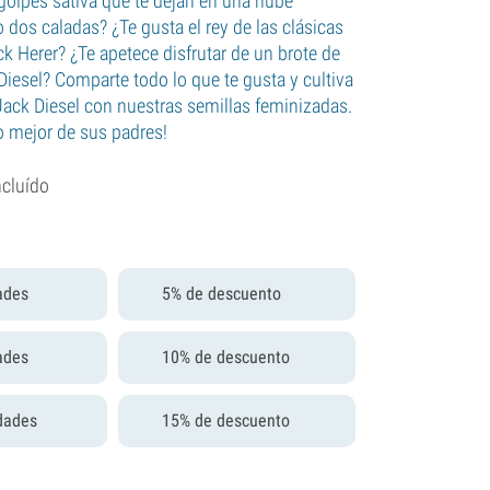
golpes sativa que te dejan en una nube
 dos caladas? ¿Te gusta el rey de las clásicas
k Herer? ¿Te apetece disfrutar de un brote de
Diesel? Comparte todo lo que te gusta y cultiva
 Jack Diesel con nuestras semillas feminizadas.
o mejor de sus padres!
ncluído
ades
5% de descuento
ades
10% de descuento
dades
15% de descuento