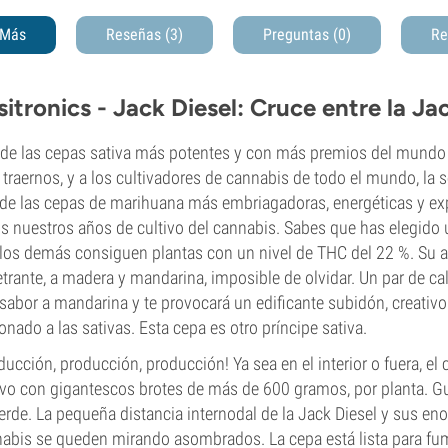
Más
Reseñas (3)
Preguntas
(0)
Re
sitronics - Jack Diesel: Cruce entre la Jac
de las cepas sativa más potentes y con más premios del mundo 
 traernos, y a los cultivadores de cannabis de todo el mundo, la s
de las cepas de marihuana más embriagadoras, energéticas y e
s nuestros años de cultivo del cannabis. Sabes que has elegido
los demás consiguen plantas con un nivel de THC del 22 %. Su ar
trante, a madera y mandarina, imposible de olvidar. Un par de ca
sabor a mandarina y te provocará un edificante subidón, creativo 
ionado a las sativas. Esta cepa es otro príncipe sativa.
ducción, producción, producción! Ya sea en el interior o fuera, el 
ivo con gigantescos brotes de más de 600 gramos, por planta. G
erde. La pequeña distancia internodal de la Jack Diesel y sus en
abis se queden mirando asombrados. La cepa está lista para fum