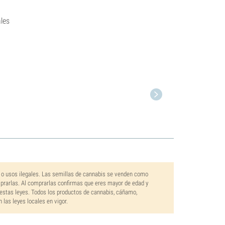
les
 o usos ilegales. Las semillas de cannabis se venden como
mprarlas. Al comprarlas confirmas que eres mayor de edad y
estas leyes. Todos los productos de cannabis, cáñamo,
las leyes locales en vigor.