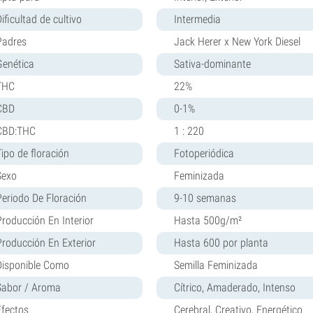
ificultad de cultivo
Intermedia
Padres
Jack Herer x New York Diesel
Genética
Sativa-dominante
THC
22%
CBD
0-1%
CBD:THC
1 : 220
Tipo de floración
Fotoperiódica
Sexo
Feminizada
Periodo De Floración
9-10 semanas
Producción En Interior
Hasta 500g/m²
Producción En Exterior
Hasta 600 por planta
Disponible Como
Semilla Feminizada
Sabor / Aroma
Cítrico, Amaderado, Intenso
Efectos
Cerebral, Creativo, Energético