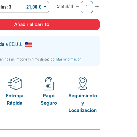
-
+
Cantidad
las: 3
21,
00
€
ida
a EE.UU.
*
partir de un importe mínimo de pedido.
Más información
Entrega
Pago
Seguimiento
Rápida
Seguro
y
Localización