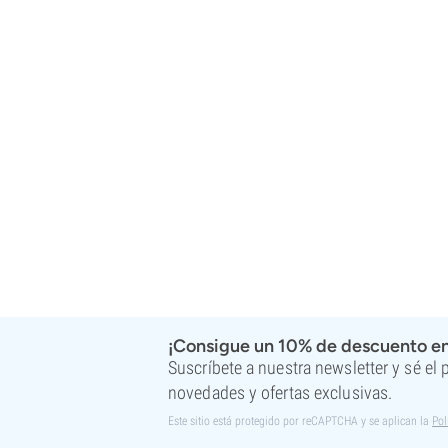
Super Sativa Seed Club
Super Strains
Sweet Seeds
TICAL
T.H. Seeds
Top Tao Seeds
Vision Seeds
VIP Seeds
White Label
World Of Seeds
Bancos de semillas
¡Consigue un 10% de descuento en
Suscríbete a nuestra newsletter y sé el
novedades y ofertas exclusivas.
Este sitio está protegido por reCAPTCHA y se aplican la
Pol