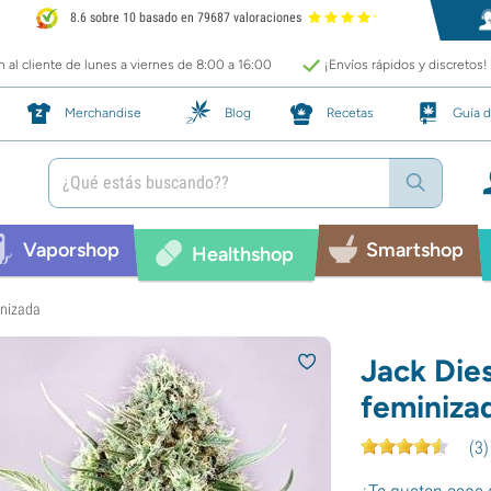
8.6 sobre 10 basado en 79687 valoraciones
 al cliente de lunes a viernes de 8:00 a 16:00
¡Envíos rápidos y discretos!
Merchandise
Blog
Recetas
Guía d
Vaporshop
Smartshop
Healthshop
inizada
Jack Dies
feminiza
(
3
)