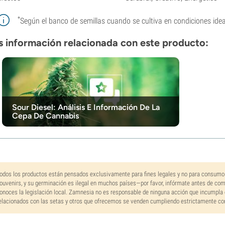
*
Según el banco de semillas cuando se cultiva en condiciones idea
 información relacionada con este producto:
Sour Diesel: Análisis E Información De La
Cepa De Cannabis
odos los productos están pensados exclusivamente para fines legales y no para consumo
ouvenirs, y su germinación es ilegal en muchos países—por favor, infórmate antes de co
onoces la legislación local. Zamnesia no es responsable de ninguna acción que incumpla 
elacionados con las setas y otros que ofrecemos se venden cumpliendo estrictamente con 