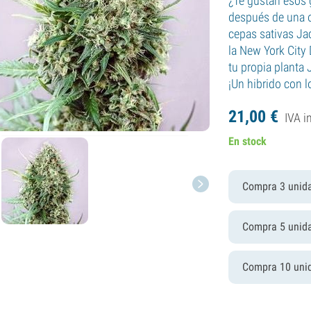
¿Te gustan esos 
después de una o
cepas sativas Jac
la New York City 
tu propia planta
¡Un hibrido con l
21,
00
€
IVA i
En stock
Compra 3 unid
Compra 5 unid
Compra 10 uni