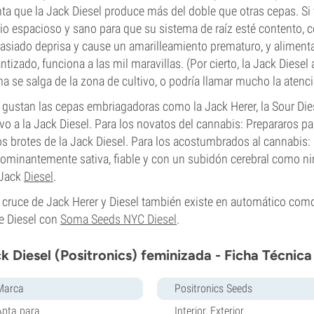
ta que la Jack Diesel produce más del doble que otras cepas. Si 
o espacioso y sano para que su sistema de raíz esté contento, c
siado deprisa y cause un amarilleamiento prematuro, y alimenta a
ntizado, funciona a las mil maravillas. (Por cierto, la Jack Dies
a se salga de la zona de cultivo, o podría llamar mucho la atenc
e gustan las cepas embriagadoras como la Jack Herer, la Sour Diese
ivo a la Jack Diesel. Para los novatos del cannabis: Prepararos p
os brotes de la Jack Diesel. Para los acostumbrados al cannabis:
ominantemente sativa, fiable y con un subidón cerebral como ni
 Jack
Diesel
.
 cruce de Jack Herer y Diesel también existe en automático co
je Diesel con
Soma Seeds NYC Diesel
.
k Diesel (Positronics) feminizada - Ficha Técnica
Marca
Positronics Seeds
Apta para
Interior, Exterior