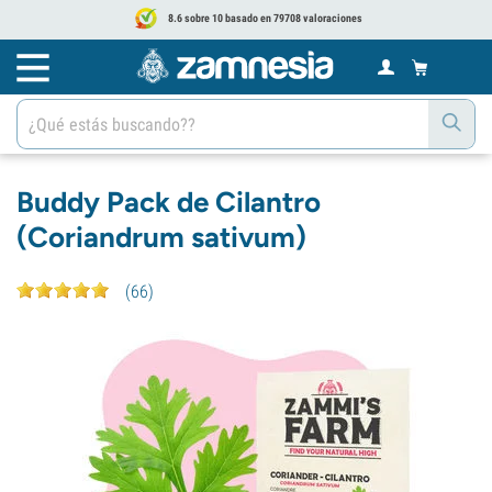
8.6 sobre 10 basado en 79708 valoraciones
Buddy Pack de Cilantro
(Coriandrum sativum)
(
66
)