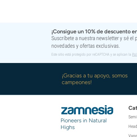
¡Consigue un 10% de descuento en
Suscríbete a nuestra newsletter y sé el
novedades y ofertas exclusivas.
Este sitio está protegido por reCAPTCHA y se aplican la
Pol
¡Gracias a tu apoyo, somos
campeones!
Cat
Semi
Pioneers in Natural
Highs
Head
Vapo