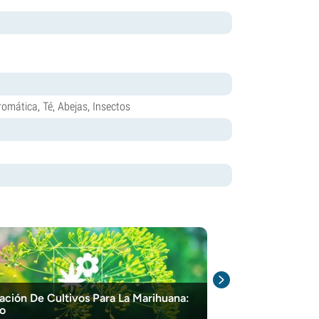
romática, Té, Abejas, Insectos
ación De Cultivos Para La Marihuana:
Cómo Mejorar 
o
Usando Planta