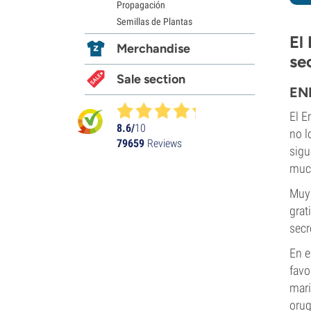
Propagación
Semillas de Plantas
El
Merchandise
se
Sale section
EN
El E
8.6/
10
no l
79659
Reviews
sigu
much
Muy 
grat
secr
En e
favo
mari
orug