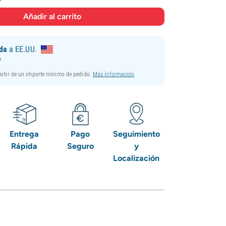
ida
a EE.UU.
*
partir de un importe mínimo de pedido.
Más información
Entrega
Pago
Seguimiento
Rápida
Seguro
y
Localización