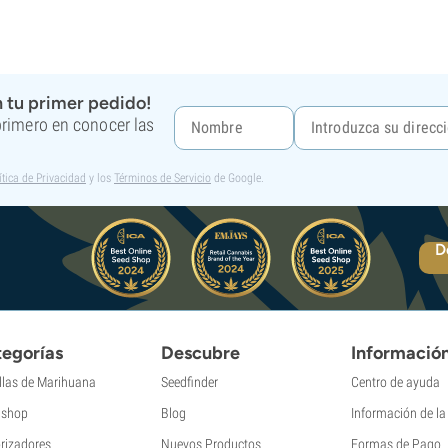
 tu primer pedido!
 primero en conocer las
ítica de Privacidad
y los
Términos de Servicio
de Google.
D
egorías
Descubre
Informació
llas de Marihuana
Seedfinder
Centro de ayuda
shop
Blog
Información de l
rizadores
Nuevos Productos
Formas de Pago