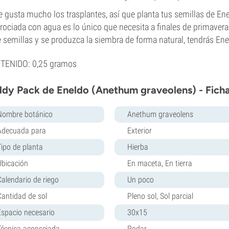
e gusta mucho los trasplantes, así que planta tus semillas de E
rociada con agua es lo único que necesita a finales de primavera 
 semillas y se produzca la siembra de forma natural, tendrás Ene
TENIDO: 0,25 gramos
dy Pack de Eneldo (Anethum graveolens) - Fich
Nombre botánico
Anethum graveolens
Adecuada para
Exterior
Tipo de planta
Hierba
Ubicación
En maceta, En tierra
Calendario de riego
Un poco
Cantidad de sol
Pleno sol, Sol parcial
Espacio necesario
30x15
Técnica aconsejada
Podar