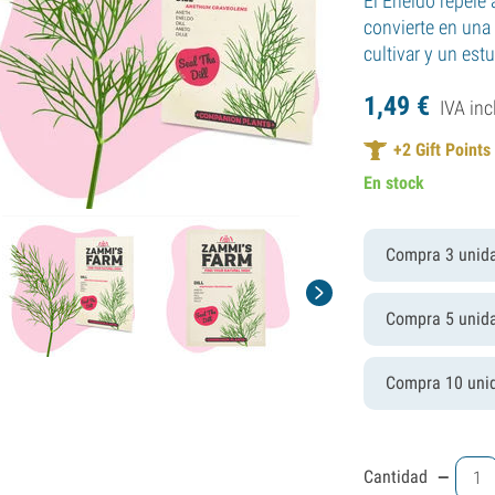
El Eneldo repele 
convierte en una 
cultivar y un es
1,
49
€
IVA inc
+
2
Gift Points
En stock
Compra 3 unid
Compra 5 unid
Compra 10 uni
-
Cantidad