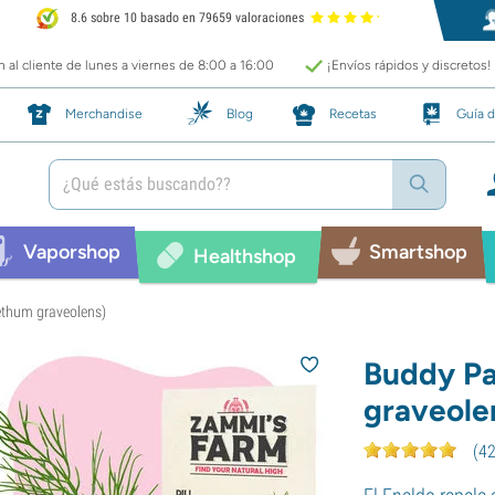
8.6 sobre 10 basado en 79659 valoraciones
 al cliente de lunes a viernes de 8:00 a 16:00
¡Envíos rápidos y discretos!
Merchandise
Blog
Recetas
Guía d
Vaporshop
Smartshop
Healthshop
ethum graveolens)
Buddy Pa
graveole
(
4