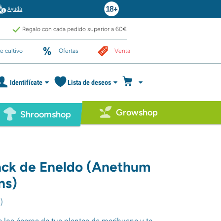
Ayuda
Regalo con cada pedido superior a 60€
e cultivo
Ofertas
Venta
Identifícate
Lista de deseos
Growshop
Shroomshop
ck de Eneldo (Anethum
ns)
2
)