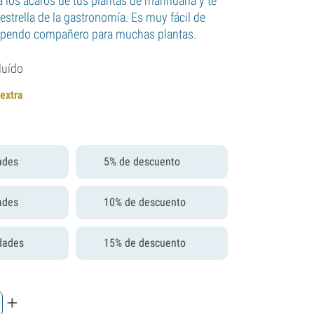
a los ácaros de tus plantas de marihuana y te
estrella de la gastronomía. Es muy fácil de
tupendo compañero para muchas plantas.
luído
 extra
ades
5% de descuento
ades
10% de descuento
dades
15% de descuento
+