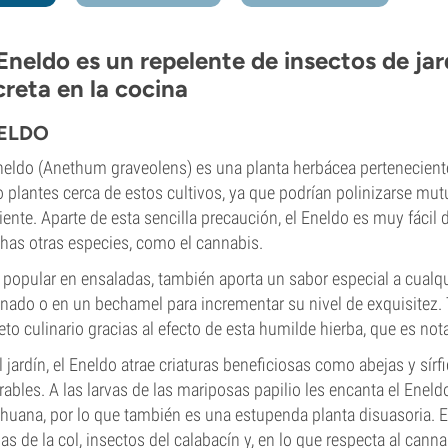
 Eneldo es un repelente de insectos de ja
creta en la cocina
ELDO
neldo (Anethum graveolens) es una planta herbácea perteneciente a
o plantes cerca de estos cultivos, ya que podrían polinizarse mut
iente. Aparte de esta sencilla precaución, el Eneldo es muy fácil d
as otras especies, como el cannabis.
popular en ensaladas, también aporta un sabor especial a cualq
inado o en un bechamel para incrementar su nivel de exquisitez. 
eto culinario gracias al efecto de esta humilde hierba, que es not
l jardín, el Eneldo atrae criaturas beneficiosas como abejas y sí
rables. A las larvas de las mariposas papilio les encanta el Eneldo
huana, por lo que también es una estupenda planta disuasoria. El
as de la col, insectos del calabacín y, en lo que respecta al canna