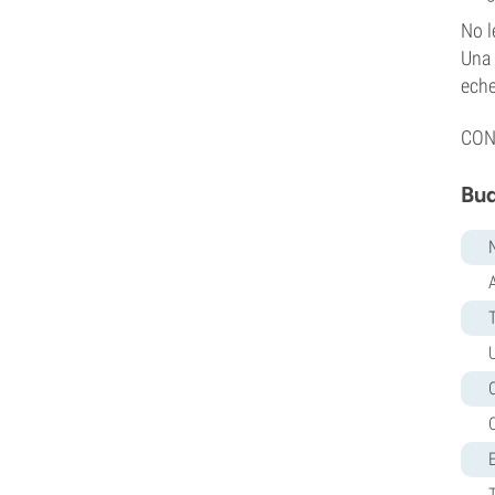
No l
Una 
eche
CON
Bud