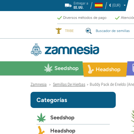
Entregar a
€
(EUR)
EE.UU.
Diversos métodos de pago
Atención
TRIBE
Buscador de semillas
Seedshop
Headshop
Zamnesia
Semillas De Hierbas
Buddy Pack de Eneldo (An
>
>
Categorías
Seedshop
Headshop