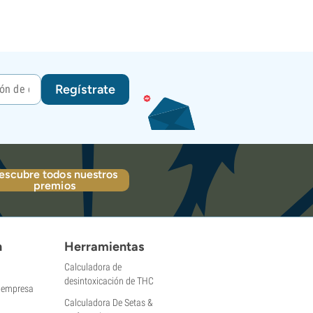
Regístrate
escubre todos nuestros
premios
n
Herramientas
Calculadora de
desintoxicación de THC
a empresa
Calculadora De Setas &