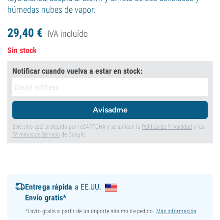
húmedas nubes de vapor.
29,
40
€
IVA incluído
Sin stock
Notificar cuando vuelva a estar en stock:
Avisadme
Este sitio está protegido por reCAPTCHA y se aplican la
Política de Privacidad
y los
Términos de Servicio
de Google.
Entrega rápida
a EE.UU.
Envío gratis*
*Envío gratis a partir de un importe mínimo de pedido.
Más información