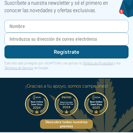
Suscríbete a nuestra newsletter y sé el primero en
conocer las novedades y ofertas exclusivas.
Regístrate
Este sitio está protegido por reCAPTCHA y se aplican la
Política de Privacidad
y los
Términos de Servicio
de Google.
¡Gracias a tu apoyo, somos campeones!
Descubre todos nuestros
premios