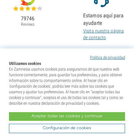
Estamos aquí para
79746
ayudarte
Reviews
Visita nuestra página
de contacto
Política de privacidad
Utilizamos cookies
En Zamnesia usamos cookies para asegurarnos de que nuestra web
funcione correctamente, para guardar tus preferencias, y para obtener
información sobre tu comportamiento online. Al hacer clic en
'configuración de cookies', podrás leer más sobre las cookies que
usamos y ajustar tus preferencias. Al hacer clic en "aceptar todas las
cookies y continuar", aceptas el uso de todas las cookies tal y como se
describe en nuestra declaración de privacidad y cookies.
Aceptar todas las cookies y continuar
* Nuestras semillas se venden como suvenires. La germinación de semillas es ilegal en muchos
países. Infórmate antes de efectuar tu compra. Al realizar tu pedido indicas que eres mayor de edad en
tu lugar de residencia y que conoces las normativas locales. También eximes de toda responsabilidad a
Configuración de cookies
Zamnesia si actúas al margen de ellas.