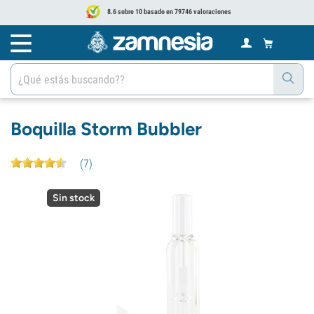
8.6 sobre 10 basado en 79746 valoraciones
Boquilla Storm Bubbler
(
7
)
Sin stock