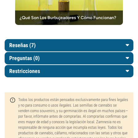
¿Qué Son Los Burbujeadores Y Cómo Funcionan?
Reseñas (7)
Preguntas
(0)
Restricciones
Todos los productos están pensados exclusivamente para fines legales
y no para consumo o usos ilegales. Las semillas de cannabis se
venden como souvenirs, y su germinación es ilegal en muchos países—
por favor, infórmate antes de comprarlas. Al comprarlas confirmas que
eres mayor de edad y conoces la legislación local. Zamnesia no es
responsable de ninguna acción que incumpla estas leyes. Todos los
productos de cannabis, cáñamo, relacionados con las setas y otros que