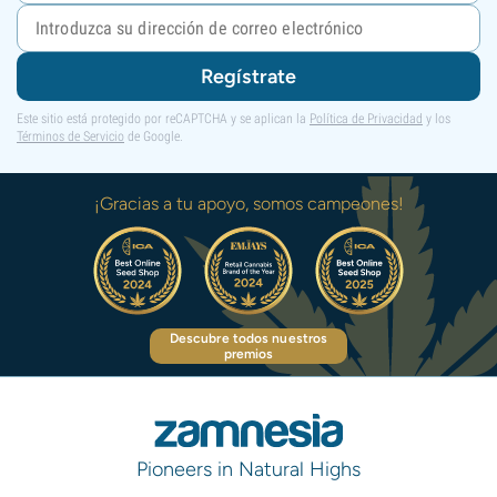
Regístrate
Este sitio está protegido por reCAPTCHA y se aplican la
Política de Privacidad
y los
Términos de Servicio
de Google.
¡Gracias a tu apoyo, somos campeones!
Descubre todos nuestros
premios
Pioneers in Natural Highs