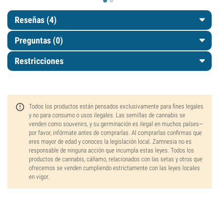
Reseñas (4)
Preguntas
(0)
Restricciones
Todos los productos están pensados exclusivamente para fines legales
y no para consumo o usos ilegales. Las semillas de cannabis se
venden como souvenirs, y su germinación es ilegal en muchos países—
por favor, infórmate antes de comprarlas. Al comprarlas confirmas que
eres mayor de edad y conoces la legislación local. Zamnesia no es
responsable de ninguna acción que incumpla estas leyes. Todos los
productos de cannabis, cáñamo, relacionados con las setas y otros que
ofrecemos se venden cumpliendo estrictamente con las leyes locales
en vigor.