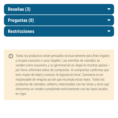
Reseñas (3)
Preguntas
(0)
Restricciones
Todos los productos están pensados exclusivamente para fines legales
y no para consumo o usos ilegales. Las semillas de cannabis se
venden como souvenirs, y su germinación es ilegal en muchos países—
por favor, infórmate antes de comprarlas. Al comprarlas confirmas que
eres mayor de edad y conoces la legislación local. Zamnesia no es
responsable de ninguna acción que incumpla estas leyes. Todos los
productos de cannabis, cáñamo, relacionados con las setas y otros que
ofrecemos se venden cumpliendo estrictamente con las leyes locales
en vigor.