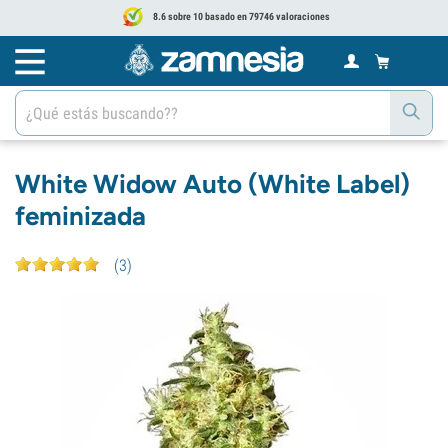
8.6 sobre 10 basado en 79746 valoraciones
White Widow Auto (White Label)
feminizada
(
3
)