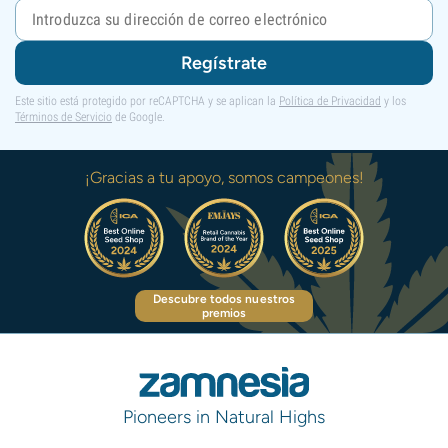
Regístrate
Este sitio está protegido por reCAPTCHA y se aplican la
Política de Privacidad
y los
Términos de Servicio
de Google.
¡Gracias a tu apoyo, somos campeones!
Descubre todos nuestros
premios
Pioneers in Natural Highs