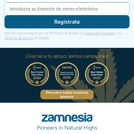
Regístrate
Este sitio está protegido por reCAPTCHA y se aplican la
Política de Privacidad
y los
Términos de Servicio
de Google.
¡Gracias a tu apoyo, somos campeones!
Descubre todos nuestros
premios
Pioneers in Natural Highs