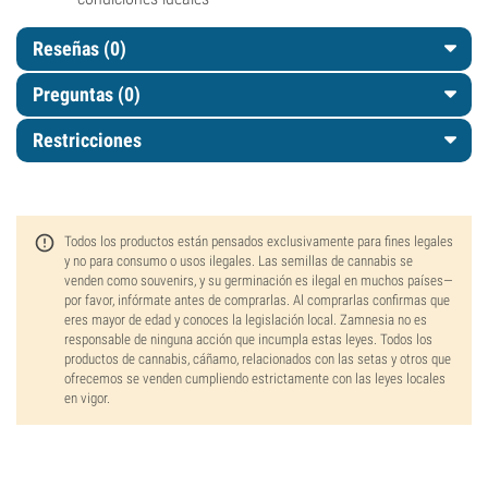
Reseñas (0)
Preguntas
(0)
Restricciones
Todos los productos están pensados exclusivamente para fines legales
y no para consumo o usos ilegales. Las semillas de cannabis se
venden como souvenirs, y su germinación es ilegal en muchos países—
por favor, infórmate antes de comprarlas. Al comprarlas confirmas que
eres mayor de edad y conoces la legislación local. Zamnesia no es
responsable de ninguna acción que incumpla estas leyes. Todos los
productos de cannabis, cáñamo, relacionados con las setas y otros que
ofrecemos se venden cumpliendo estrictamente con las leyes locales
en vigor.