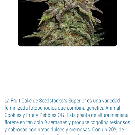
La Fruit Cake de Seedstockers Superior es una variedad
feminizada fotoperiódica que combina genética Animal
Cookies y Fruity Pebbles OG. Esta planta de altura mediana
florece en tan solo 9 semanas y produce cogollos resinosos
y sabrosos con notas dulces y cremosas. Con un 20% de