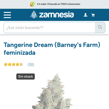
8.6 sobre 10 basado en 79659 valoraciones
Tangerine Dream (Barney's Farm)
feminizada
(
50
)
Sin stock