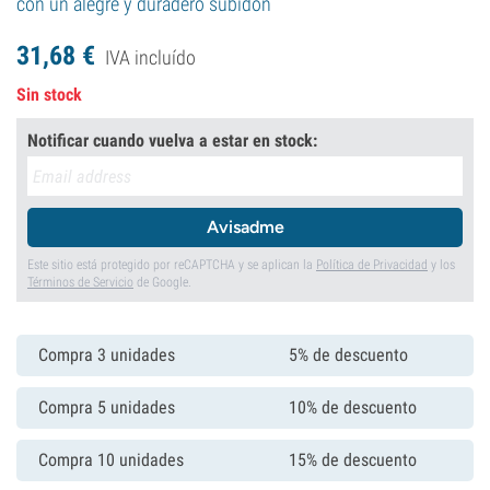
con un alegre y duradero subidón
31,
68
€
IVA incluído
Sin stock
Notificar cuando vuelva a estar en stock:
Avisadme
Este sitio está protegido por reCAPTCHA y se aplican la
Política de Privacidad
y los
Términos de Servicio
de Google.
Compra 3 unidades
5% de descuento
Compra 5 unidades
10% de descuento
Compra 10 unidades
15% de descuento