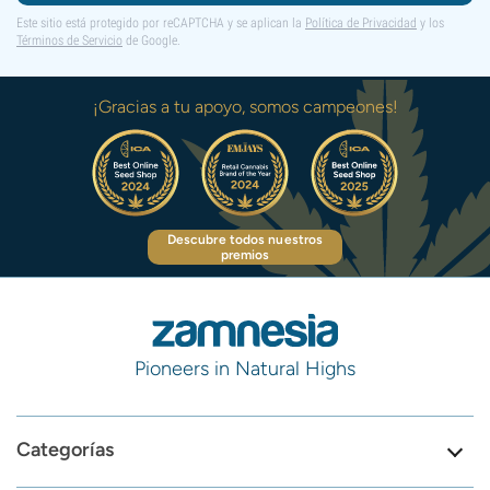
Este sitio está protegido por reCAPTCHA y se aplican la
Política de Privacidad
y los
Términos de Servicio
de Google.
¡Gracias a tu apoyo, somos campeones!
Descubre todos nuestros
premios
Pioneers in Natural Highs
Categorías