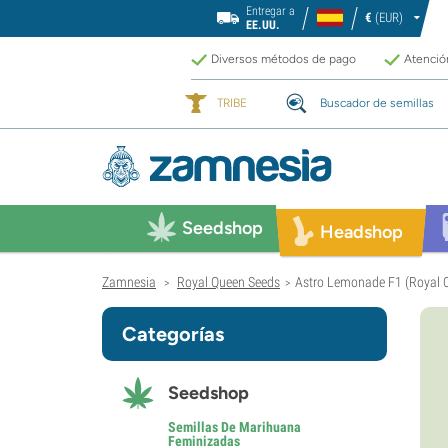
Entregar a
€
(EUR)
EE.UU.
Diversos métodos de pago
Atención
TRIBE
Buscador de semillas
Seedshop
Headshop
Zamnesia
Royal Queen Seeds
Astro Lemonade F1 (Royal 
>
>
Categorías
Seedshop
Semillas De Marihuana
Feminizadas