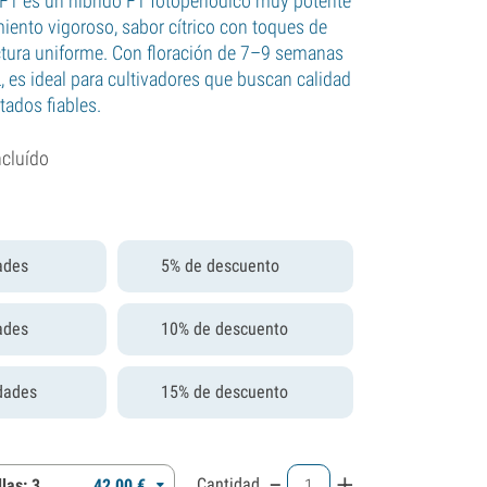
1 es un híbrido F1 fotoperiódico muy potente
miento vigoroso, sabor cítrico con toques de
ctura uniforme. Con floración de 7–9 semanas
 es ideal para cultivadores que buscan calidad
tados fiables.
ncluído
ades
5% de descuento
ades
10% de descuento
dades
15% de descuento
-
+
Cantidad
las: 3
42,
00
€