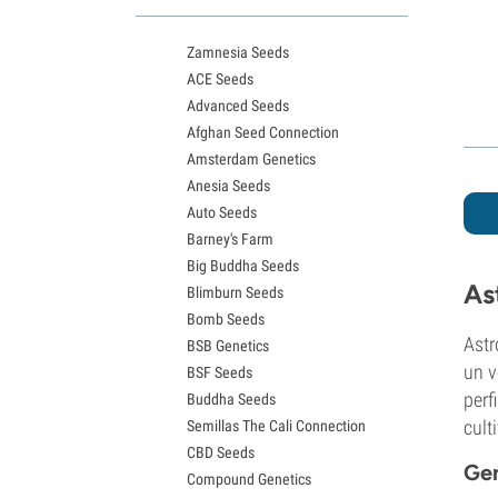
Variedades White Widow
Semillas de Northern Lights
Zamnesia Seeds
Semillas de Granddaddy Purple
ACE Seeds
Semillas de OG Kush
Advanced Seeds
Semillas de Blue Dream
Afghan Seed Connection
Semillas de Lemon Haze
Amsterdam Genetics
Semillas de Bruce Banner
Anesia Seeds
Semillas de Gelato
Auto Seeds
Semillas de Sour Diesel
Barney's Farm
Semillas de Jack Herer
Big Buddha Seeds
Semillas de Girl Scout Cookies
As
Blimburn Seeds
Semillas de Wedding Cake
Bomb Seeds
Semillas de Zkittlez
Astr
BSB Genetics
Semillas de Pineapple Express
un 
BSF Seeds
Semillas de Chemdawg
perf
Buddha Seeds
Semillas de Hindu Kush
cult
Semillas The Cali Connection
Semillas de Mimosa
CBD Seeds
Gen
Compound Genetics