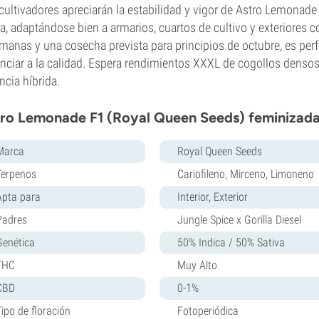
cultivadores apreciarán la estabilidad y vigor de Astro Lemona
ra, adaptándose bien a armarios, cuartos de cultivo y exteriores 
manas y una cosecha prevista para principios de octubre, es perf
nciar a la calidad. Espera rendimientos XXXL de cogollos denso
ncia híbrida.
ro Lemonade F1 (Royal Queen Seeds) feminizada 
Marca
Royal Queen Seeds
Terpenos
Cariofileno, Mirceno, Limoneno
Apta para
Interior, Exterior
Padres
Jungle Spice x Gorilla Diesel
Genética
50% Indica / 50% Sativa
THC
Muy Alto
CBD
0-1%
Tipo de floración
Fotoperiódica