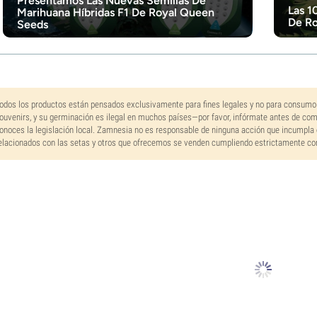
Presentamos Las Nuevas Semillas De
Las 1
Marihuana Híbridas F1 De Royal Queen
De Ro
Seeds
odos los productos están pensados exclusivamente para fines legales y no para consumo
ouvenirs, y su germinación es ilegal en muchos países—por favor, infórmate antes de co
onoces la legislación local. Zamnesia no es responsable de ninguna acción que incumpla 
elacionados con las setas y otros que ofrecemos se venden cumpliendo estrictamente con 