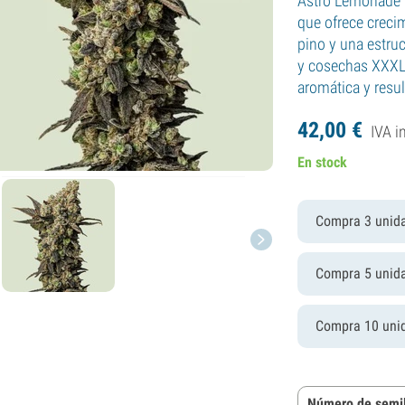
Astro Lemonade F
que ofrece creci
pino y una estru
y cosechas XXXL,
aromática y resul
42,
00
€
IVA i
En stock
Compra 3 unid
Compra 5 unid
Compra 10 uni
Número de semil