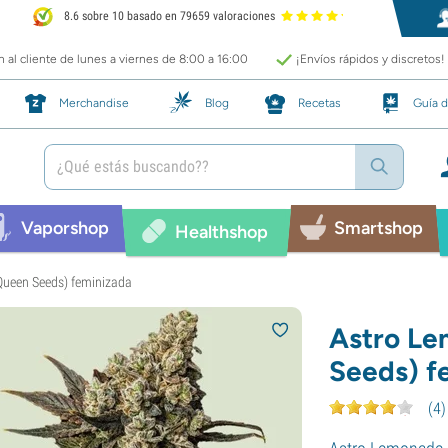
8.6 sobre 10 basado en 79659 valoraciones
 al cliente de lunes a viernes de 8:00 a 16:00
¡Envíos rápidos y discretos!
Merchandise
Blog
Recetas
Guía d
Vaporshop
Smartshop
Healthshop
Queen Seeds) feminizada
Astro Le
Seeds) f
(
4
)