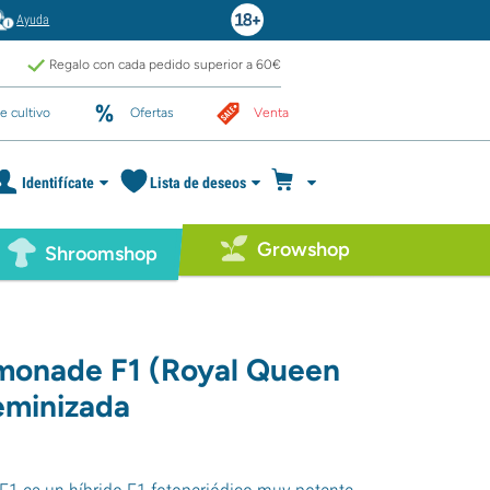
Ayuda
Regalo con cada pedido superior a 60€
e cultivo
Ofertas
Venta
Identifícate
Lista de deseos
Growshop
Shroomshop
monade F1 (Royal Queen
eminizada