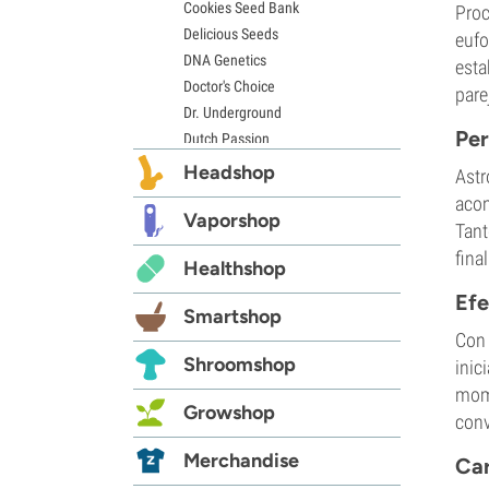
Cookies Seed Bank
Proc
Delicious Seeds
eufo
DNA Genetics
esta
Doctor's Choice
pare
Dr. Underground
Per
Dutch Passion
Elite Seeds
Headshop
Astr
Eva Seeds
acom
Exotic Seed
Vaporshop
Tant
Expert Seeds
fina
Healthshop
FastBuds
Female Seeds
Efe
Smartshop
French Touch Seeds
Con 
Garden of Green
Shroomshop
inic
GeneSeeds
mome
Genehtik Seeds
Growshop
conv
G13 Labs
Grass-O-Matic
Merchandise
Car
Greenhouse Seeds