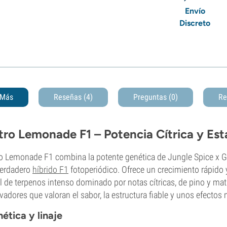
Envío
Discreto
Más
Reseñas (4)
Preguntas
(0)
Re
tro Lemonade F1 – Potencia Cítrica y Esta
o Lemonade F1 combina la potente genética de Jungle Spice x Gori
verdadero
híbrido F1
fotoperiódico. Ofrece un crecimiento rápido
il de terpenos intenso dominado por notas cítricas, de pino y ma
ivadores que valoran el sabor, la estructura fiable y unos efectos 
ética y linaje