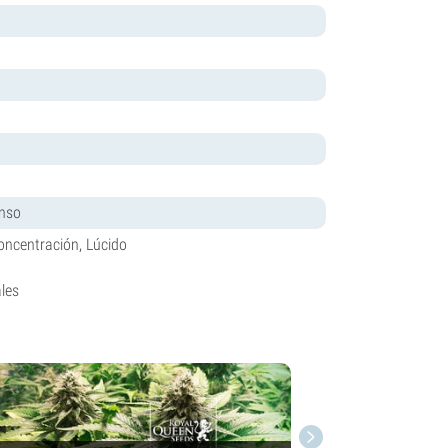
enso
oncentración, Lúcido
les