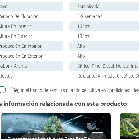
Sexo
Feminizada
Periodo De Floración
8-9 semanas
ltura En Interior
130cm
Altura En Exterior
130cm
Producción En Interior
Alto
Producción En Exterior
Alto
Sabor / Aroma
Cítrico, Pino, Diesel, Herbal, Int
Efectos
Relajante, Animado, Creativo, C
*
Según el banco de semillas cuando se cultiva en condiciones idea
 información relacionada con este producto: