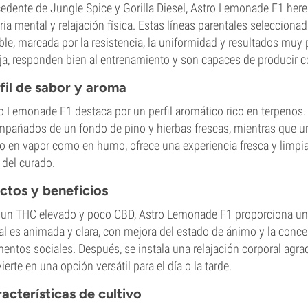
edente de Jungle Spice y Gorilla Diesel, Astro Lemonade F1 hered
ria mental y relajación física. Estas líneas parentales seleccion
ble, marcada por la resistencia, la uniformidad y resultados muy
ja, responden bien al entrenamiento y son capaces de producir 
fil de sabor y aroma
o Lemonade F1 destaca por un perfil aromático rico en terpenos. E
pañados de un fondo de pino y hierbas frescas, mientras que u
o en vapor como en humo, ofrece una experiencia fresca y limpi
l del curado.
ctos y beneficios
un THC elevado y poco CBD, Astro Lemonade F1 proporciona un e
ial es animada y clara, con mejora del estado de ánimo y la concen
ntos sociales. Después, se instala una relajación corporal agra
ierte en una opción versátil para el día o la tarde.
acterísticas de cultivo