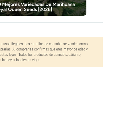
0 Mejores Variedades De Marihuana
yal Queen Seeds [2026]
 o usos ilegales. Las semillas de cannabis se venden como
mprarlas. Al comprarlas confirmas que eres mayor de edad y
estas leyes. Todos los productos de cannabis, cáñamo,
las leyes locales en vigor.