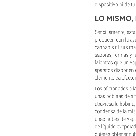
dispositivo ni de t
LO MISMO,
Sencillamente, est
producen con la ayud
cannabis ni sus mar
sabores, formas y r
Mientras que un vap
aparatos disponen 
elemento calefacto
Los aficionados a l
unas bobinas de alt
atraviesa la bobina,
condensa de la mis
unas nubes de vapo
de líquido evaporad
quieres obtener nub