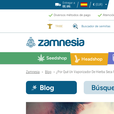
Entregar a
€
(EUR)
EE.UU.
Diversos métodos de pago
Atención
TRIBE
Buscador de semillas
Seedshop
Headshop
Zamnesia
Blog
¿Por Qué Un Vaporizador De Hierba Seca
>
>
Blog
Búsque