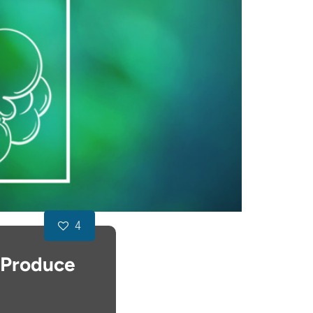
4
 Produce