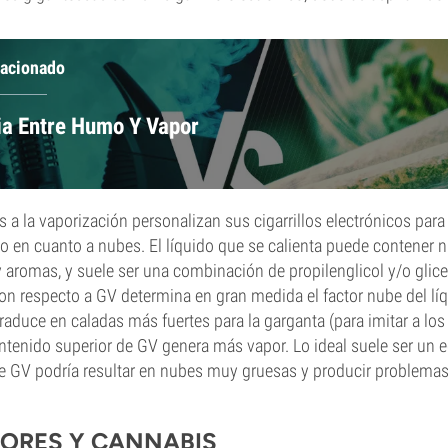
lacionado
ia Entre Humo Y Vapor
 a la vaporización personalizan sus cigarrillos electrónicos para
en cuanto a nubes. El líquido que se calienta puede contener ni
y aromas, y suele ser una combinación de propilenglicol y/o glice
on respecto a GV determina en gran medida el factor nube del lí
aduce en caladas más fuertes para la garganta (para imitar a los c
tenido superior de GV genera más vapor. Lo ideal suele ser un eq
e GV podría resultar en nubes muy gruesas y producir problema
ORES Y CANNABIS