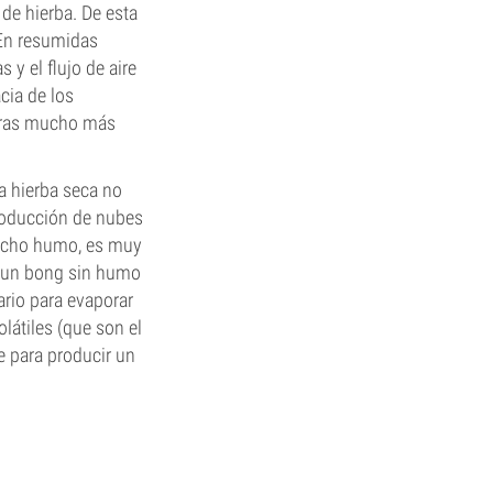
 de hierba. De esta
 En resumidas
 y el flujo de aire
cia de los
turas mucho más
a hierba seca no
roducción de nubes
mucho humo, es muy
o un bong sin humo
rio para evaporar
átiles (que son el
 para producir un