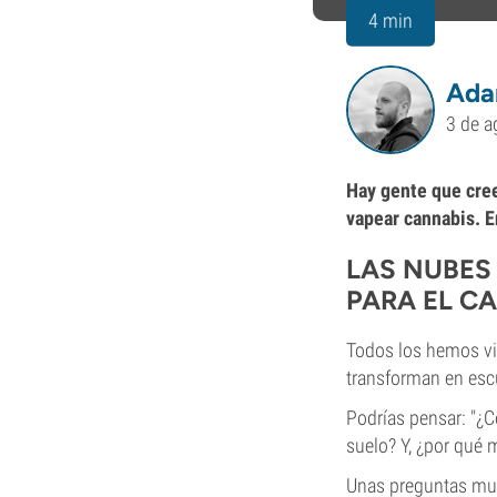
4 min
Ada
3 de a
Hay gente que cre
vapear cannabis. E
LAS NUBES 
PARA EL C
Todos los hemos vi
transforman en escu
Podrías pensar: "¿C
suelo? Y, ¿por qué 
Unas preguntas muy