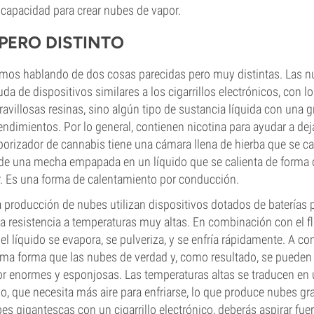
u capacidad para crear nubes de vapor.
 PERO DISTINTO
amos hablando de dos cosas parecidas pero muy distintas. Las n
a de dispositivos similares a los cigarrillos electrónicos, con lo
avillosas resinas, sino algún tipo de sustancia líquida con una g
endimientos. Por lo general, contienen nicotina para ayudar a dej
orizador de cannabis tiene una cámara llena de hierba que se cal
de una mecha empapada en un líquido que se calienta de forma 
r. Es una forma de calentamiento por conducción.
a producción de nubes utilizan dispositivos dotados de baterías
a resistencia a temperaturas muy altas. En combinación con el fl
 el líquido se evapora, se pulveriza, y se enfría rápidamente. A co
ma forma que las nubes de verdad y, como resultado, se pueden i
r enormes y esponjosas. Las temperaturas altas se traducen en
o, que necesita más aire para enfriarse, lo que produce nubes gra
es gigantescas con un cigarrillo electrónico, deberás aspirar fuer