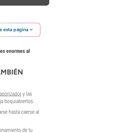
e esta página
bes enormes al
AMBIÉN
aporizador
y las
ja boquiabiertos.
rse hasta caerse al
onamiento de tu