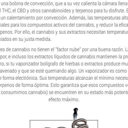
a una bobina de convección, que a su vez calienta la cámara llena
l THC, el CBD y otros cannabinoides y terpenos para tu disfrute.
e un calentamiento por convección. Además, las temperaturas altas
iales para los compuestos activos del cannabis, y reducir la efica
rpenos. Por ello, el cannabis y sus extractos necesitan tempera
ciados en su justa medida.
es de cannabis no tienen el "factor nube" por una buena razón. L
or, e incluso los extractos líquidos de cannabis mantienen la p
ho, si tu vaporizador bolígrafo de hierbas o extractos produce 
 averiado y que se esté quemando algo. Un vaporizador es com
de forma electrónica. Sus temperaturas alcanzan el mínimo necesa
erpenos de forma óptima. Esto garantiza que esos compuestos vol
e consumimos cannabis) se encuentren en su estado más potente
efecto máximo.