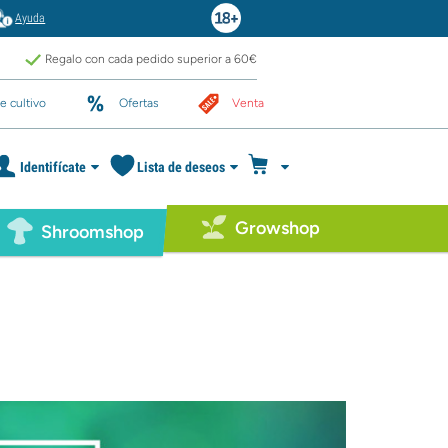
Ayuda
Regalo con cada pedido superior a 60€
e cultivo
Ofertas
Venta
Identifícate
Lista de deseos
Growshop
Shroomshop