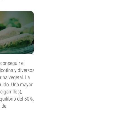
 conseguir el
cotina y diversos
rina vegetal. La
quido. Una mayor
igarrillos),
uilibrio del 50%,
s de