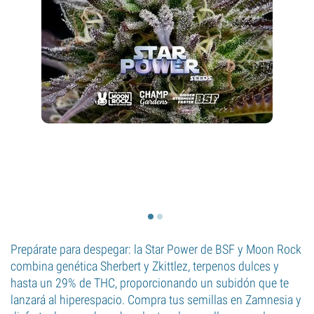
Prepárate para despegar: la Star Power de BSF y Moon Rock
combina genética Sherbert y Zkittlez, terpenos dulces y
hasta un 29% de THC, proporcionando un subidón que te
lanzará al hiperespacio. Compra tus semillas en Zamnesia y