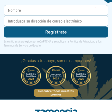
Regístrate
Este sitio está protegido por reCAPTCHA y se aplican la
Política de Privacidad
y los
Términos de Servicio
de Google.
¡Gracias a tu apoyo, somos campeones!
Descubre todos nuestros
premios