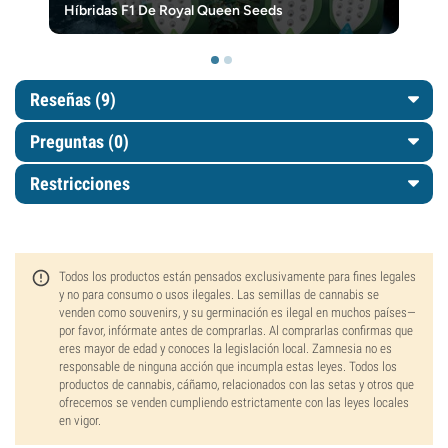
Híbridas F1 De Royal Queen Seeds
Reseñas (9)
Preguntas
(0)
Restricciones
Todos los productos están pensados exclusivamente para fines legales
y no para consumo o usos ilegales. Las semillas de cannabis se
venden como souvenirs, y su germinación es ilegal en muchos países—
por favor, infórmate antes de comprarlas. Al comprarlas confirmas que
eres mayor de edad y conoces la legislación local. Zamnesia no es
responsable de ninguna acción que incumpla estas leyes. Todos los
productos de cannabis, cáñamo, relacionados con las setas y otros que
ofrecemos se venden cumpliendo estrictamente con las leyes locales
en vigor.